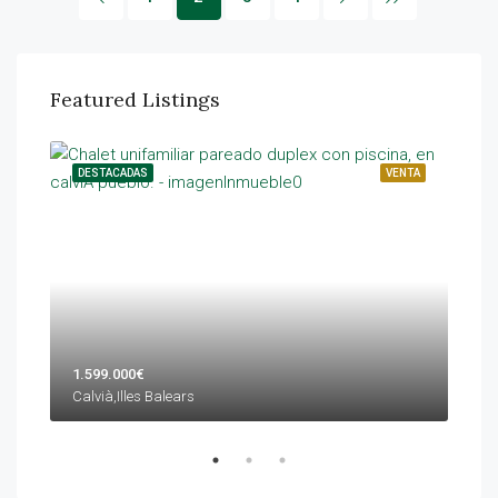
Featured Listings
ENTA
DESTACADAS
VENTA
DES
1.599.000€
1.4
Calvià,Illes Balears
Calv