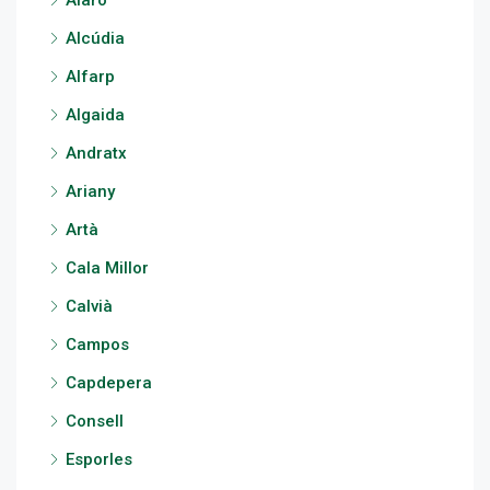
Alaró
Alcúdia
Alfarp
Algaida
Andratx
Ariany
Artà
Cala Millor
Calvià
Campos
Capdepera
Consell
Esporles