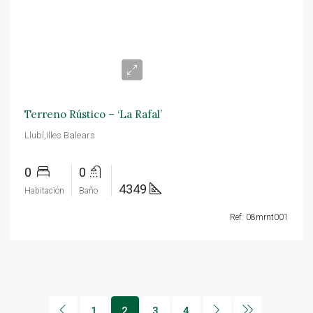
23.000€
Terreno Rústico – ‘La Rafal’
Llubí,Illes Balears
0
0
4349
Habitación
Baño
Ref: 08mrnt001
1
2
3
4