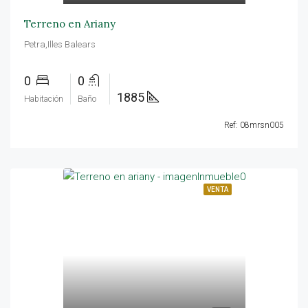
Terreno en Ariany
Petra,Illes Balears
0
0
1885
Habitación
Baño
Ref: 08mrsn005
VENTA