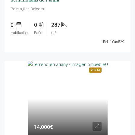
Palma,Illes Balears
0
0
287
Habitación
Baño
m²
Ref: 10as529
VENTA
14.000€