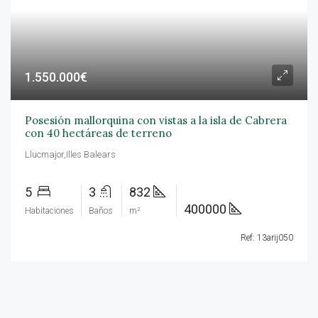
1.550.000€
Posesión mallorquina con vistas a la isla de Cabrera
con 40 hectáreas de terreno
Llucmajor,Illes Balears
5
3
832
400000
Habitaciones
Baños
m²
Ref: 13arij050