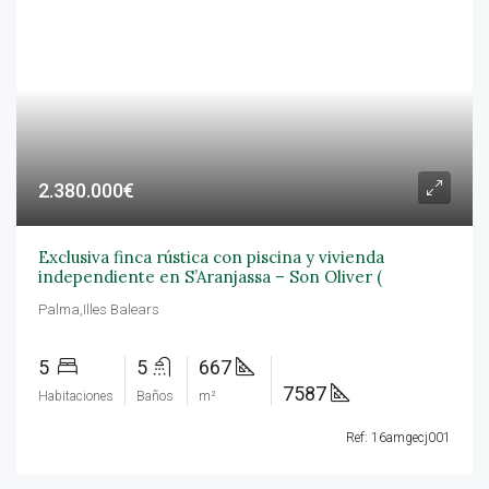
2.380.000€
Exclusiva finca rústica con piscina y vivienda
independiente en S’Aranjassa – Son Oliver (
Palma,Illes Balears
5
5
667
7587
Habitaciones
Baños
m²
Ref: 16amgecj001