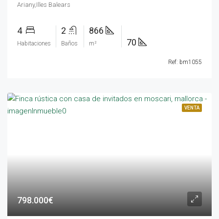
Ariany,Illes Balears
4
2
866
70
Habitaciones
Baños
m²
Ref: bm1055
VENTA
798.000€