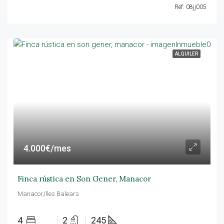
Ref: 08jj005
ALQUILER
4.000€/mes
Finca rústica en Son Gener, Manacor
Manacor,Illes Balears
4
2
245