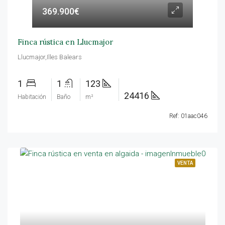
369.900€
Finca rústica en Llucmajor
Llucmajor,Illes Balears
1
1
123
24416
Habitación
Baño
m²
Ref: 01aac046
VENTA