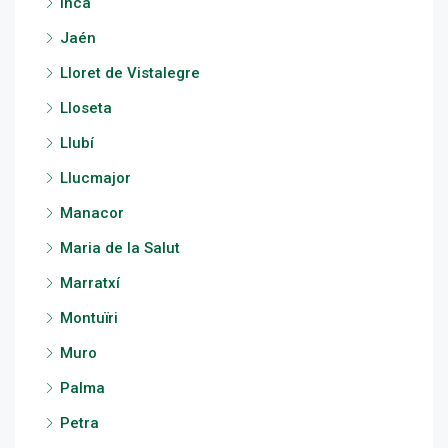
Inca
Jaén
Lloret de Vistalegre
Lloseta
Llubí
Llucmajor
Manacor
Maria de la Salut
Marratxí
Montuïri
Muro
Palma
Petra