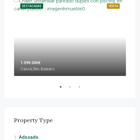
ENTA
DESTACADAS
VENTA
DES
1.599.000€
1.4
Calvià,Illes Balears
Calv
Property Type
Adosado