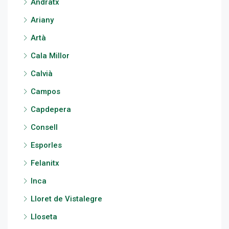
Andratx
Ariany
Artà
Cala Millor
Calvià
Campos
Capdepera
Consell
Esporles
Felanitx
Inca
Lloret de Vistalegre
Lloseta