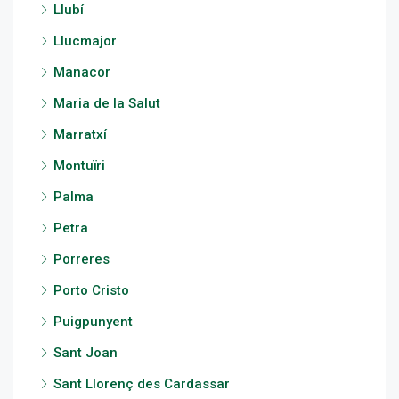
Llubí
Llucmajor
Manacor
Maria de la Salut
Marratxí
Montuïri
Palma
Petra
Porreres
Porto Cristo
Puigpunyent
Sant Joan
Sant Llorenç des Cardassar