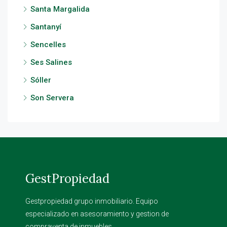
Santa Margalida
Santanyí
Sencelles
Ses Salines
Sóller
Son Servera
GestPropiedad
Gestpropiedad grupo inmobiliario. Equipo
especializado en asesoramiento y gestion de
compraventa de inmuebles.