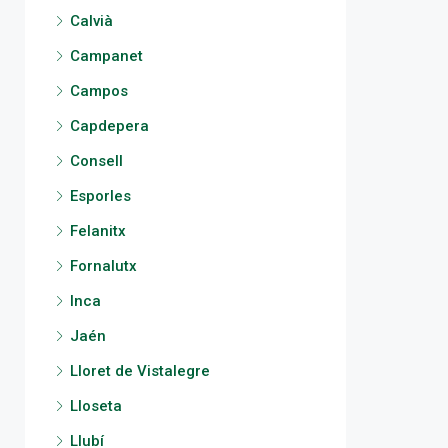
Calvià
Campanet
Campos
Capdepera
Consell
Esporles
Felanitx
Fornalutx
Inca
Jaén
Lloret de Vistalegre
Lloseta
Llubí