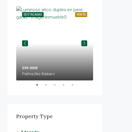
QUILER
DESTACADAS
VENTA
DESTACADAS
599.000€
1.599.000€
Palma,Illes Balears
Calvià,Illes Balears
Property Type