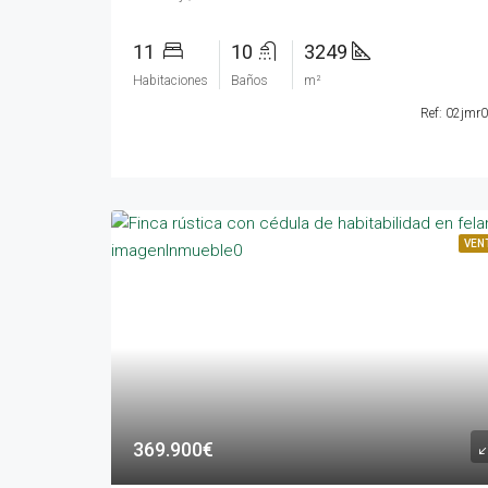
11
10
3249
Habitaciones
Baños
m²
Ref: 02jmr
VEN
369.900€