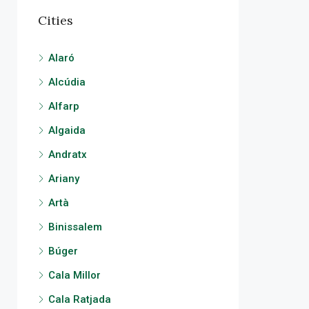
Cities
Alaró
Alcúdia
Alfarp
Algaida
Andratx
Ariany
Artà
Binissalem
Búger
Cala Millor
Cala Ratjada