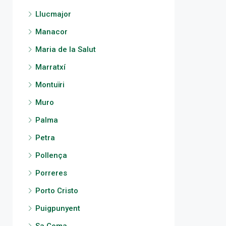
Llucmajor
Manacor
Maria de la Salut
Marratxí
Montuïri
Muro
Palma
Petra
Pollença
Porreres
Porto Cristo
Puigpunyent