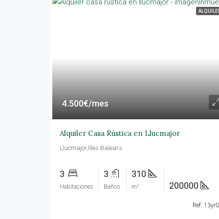
ALQUILE
4.500€/mes
Alquiler Casa Rústica en Llucmajor
Llucmajor,Illes Balears
3
3
310
200000
Habitaciones
Baños
m²
Ref: 13yr