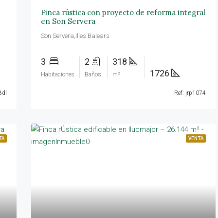
Finca rústica con proyecto de reforma integral
en Son Servera
Son Servera,Illes Balears
3
2
318
1726
Habitaciones
Baños
m²
8dl
Ref: jrp1074
TA
VENTA