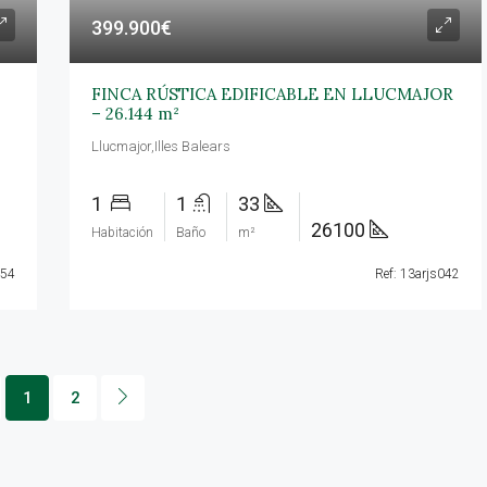
399.900€
FINCA RÚSTICA EDIFICABLE EN LLUCMAJOR
– 26.144 m²
Llucmajor,Illes Balears
1
1
33
26100
Habitación
Baño
m²
054
Ref: 13arjs042
1
2