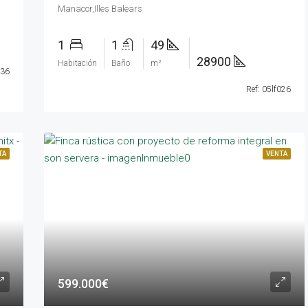
Manacor,Illes Balears
1
1
49
28900
Habitación
Baño
m²
036
Ref: 05lf026
TA
VENTA
599.000€