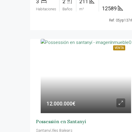
3
2
211
12589
Habitaciones
Baños
m²
Ref: 05jrp137r
VENTA
12.000.000€
Possessión en Santanyí
Santanyí,Illes Balears