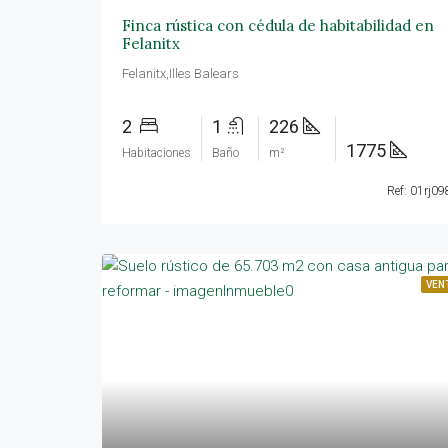
Finca rústica con cédula de habitabilidad en
Felanitx
Felanitx,Illes Balears
2
1
226
1775
Habitaciones
Baño
m²
Ref: 01rj09
VEN