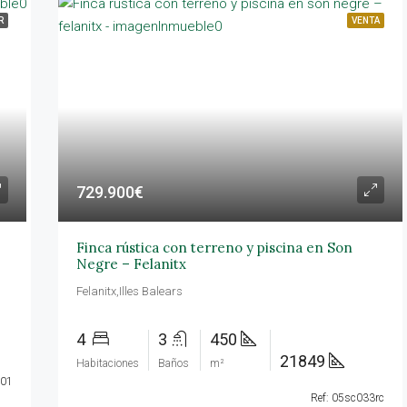
R
VENTA
DESTACADAS
AL
729.900€
25.000€/mes
Calvià,Illes Balears
Finca rústica con terreno y piscina en Son
Negre – Felanitx
Felanitx,Illes Balears
4
3
450
21849
Habitaciones
Baños
m²
001
Ref: 05sc033rc