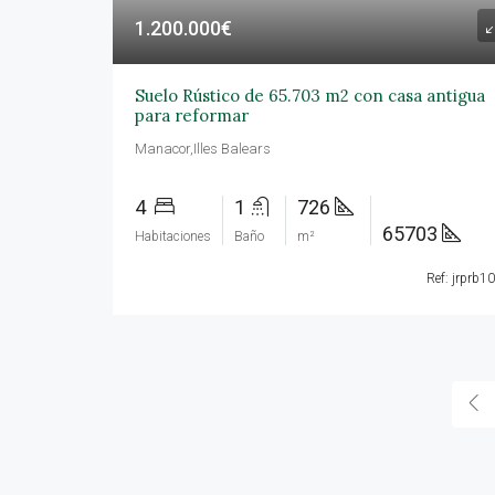
1.200.000€
Suelo Rústico de 65.703 m2 con casa antigua
para reformar
Manacor,Illes Balears
4
1
726
65703
Habitaciones
Baño
m²
Ref: jrprb1