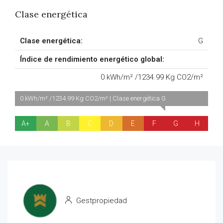
Clase energética
Clase energética:
G
Índice de rendimiento energético global:
0 kWh/m² /1234.99 Kg CO2/m²
0 kWh/m² /1234.99 Kg CO2/m² | Clase energética G
A+
A
B
C
D
E
F
G
H
Gestpropiedad