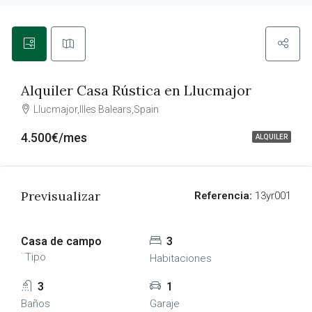
Alquiler Casa Rústica en Llucmajor
Llucmajor,Illes Balears,Spain
4.500€/mes
ALQUILER
Previsualizar
Referencia:
13yr001
Casa de campo
3
¨Tipo
Habitaciones
3
1
Baños
Garaje