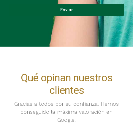
Enviar
Qué opinan nuestros
clientes
Gracias a todos por su confianza. Hemos
conseguido la máxima valoración en
Google.