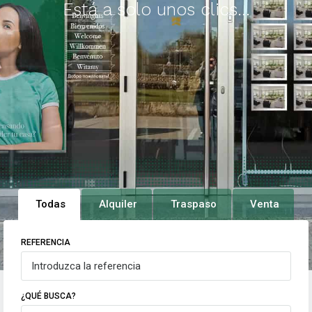
Está a solo unos clics...
Todas
Alquiler
Traspaso
Venta
REFERENCIA
¿QUÉ BUSCA?