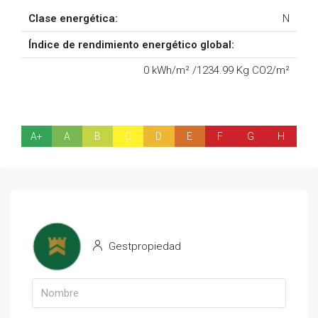
Clase energética:
N
Índice de rendimiento energético global:
0 kWh/m² /1234.99 Kg CO2/m²
A+
A
B
C
D
E
F
G
H
Gestpropiedad