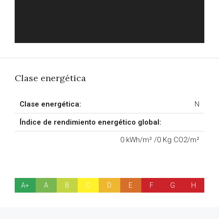
Clase energética
Clase energética:
N
Índice de rendimiento energético global:
0 kWh/m² /0 Kg CO2/m²
A+
A
B
C
D
E
F
G
H