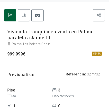
Vivienda tranquila en venta en Palma
paralela a Jaime III
Palma,Illes Balears,Spain
999.999€
VENTA
Previsualizar
Referencia:
02jmr021
Piso
3
¨Tipo
Habitaciones
1
0