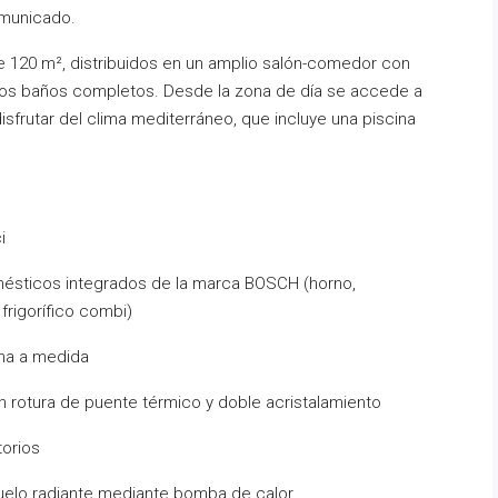
omunicado.
de 120 m², distribuidos en un amplio salón-comedor con
 dos baños completos. Desde la zona de día se accede a
sfrutar del clima mediterráneo, que incluye una piscina
i
ésticos integrados de la marca BOSCH (horno,
 frigorífico combi)
ina a medida
n rotura de puente térmico y doble acristalamiento
torios
suelo radiante mediante bomba de calor