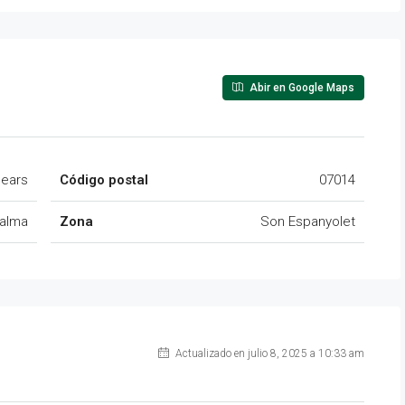
Abir en Google Maps
lears
Código postal
07014
alma
Zona
Son Espanyolet
Actualizado en julio 8, 2025 a 10:33 am