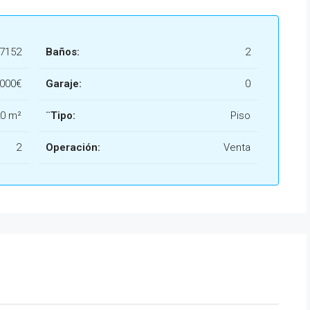
h7152
Baños:
2
.000€
Garaje:
0
0 m²
¨Tipo:
Piso
2
Operación:
Venta