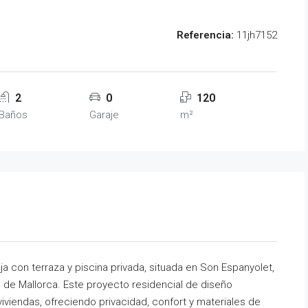
Referencia:
11jh7152
2
0
120
Baños
Garaje
m²
ja con terraza y piscina privada, situada en Son Espanyolet,
e Mallorca. Este proyecto residencial de diseño
iendas, ofreciendo privacidad, confort y materiales de