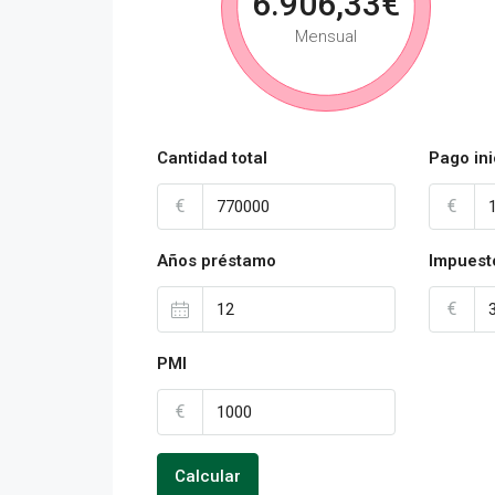
6.906,33€
Mensual
Cantidad total
Pago ini
€
€
Años préstamo
Impuest
€
PMI
€
Calcular