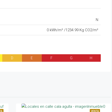
N
0 kWh/m² /1234.99 Kg CO2/m²
D
E
F
G
H
TA
VENTA