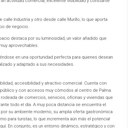
ran actividad comercial, excelente visibilidad y constante
lle Industria y otro desde calle Murillo, lo que aporta
ipo de negocio.
espacio destaca por su luminosidad, un valor añadido que
 muy aprovechables.
irtiéndose en una oportunidad perfecta para quienes desean
lizado y adaptado a sus necesidades.
ilidad, accesibilidad y atractivo comercial. Cuenta con
 público y con accesos muy cómodos al centro de Palma.
rodeada de comercios, servicios, oficinas y viviendas que
rante todo el día. A muy poca distancia se encuentra el
do por su ambiente moderno, su amplia oferta gastronómica
omo para turistas, lo que incrementa aún más el potencial
quí. En conjunto, es un entorno dinámico, estratégico y con