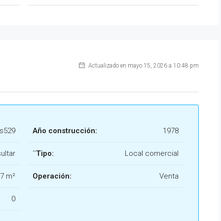
Actualizado en mayo 15, 2026 a 10:48 pm
s529
Año construcción:
1978
ultar
¨Tipo:
Local comercial
7 m²
Operación:
Venta
0