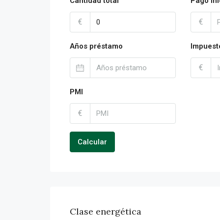
Cantidad total
Pago ini
€
€
Años préstamo
Impuest
€
PMI
€
Calcular
Clase energética