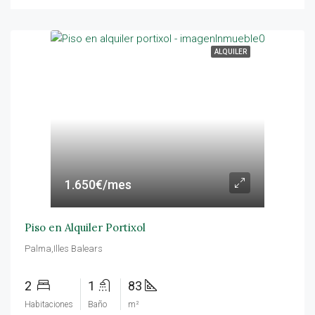
ALQUILER
1.650€/mes
Piso en Alquiler Portixol
Palma,Illes Balears
2
1
83
Habitaciones
Baño
m²