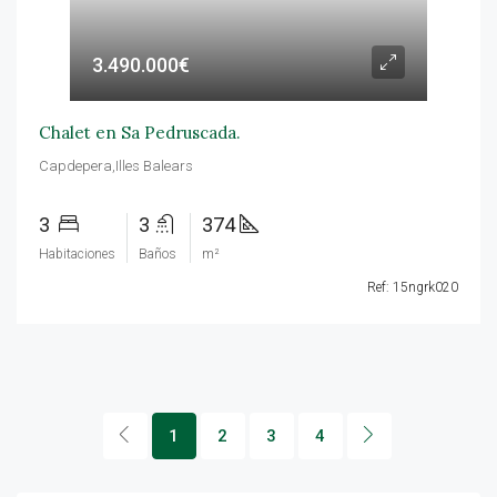
3.490.000€
Chalet en Sa Pedruscada.
Capdepera,Illes Balears
3
3
374
Habitaciones
Baños
m²
Ref: 15ngrk020
1
2
3
4