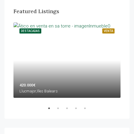
Featured Listings
ILER
DESTACADAS
VENTA
DES
420.000€
599
Llucmajor,Illes Balears
Palm