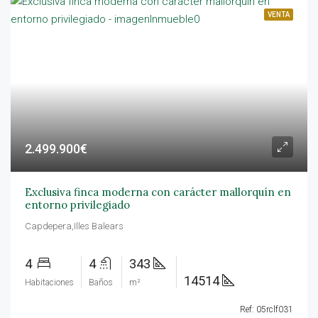
VENTA
2.499.900€
Exclusiva finca moderna con carácter mallorquín en
entorno privilegiado
Capdepera,Illes Balears
4
4
343
14514
Habitaciones
Baños
m²
Ref: 05rclf031