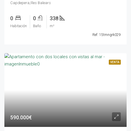
Capdepera,Illes Balears
0
0
338
Habitación
Baño
m²
Ref: 15tmngrk029
VENTA
590.000€