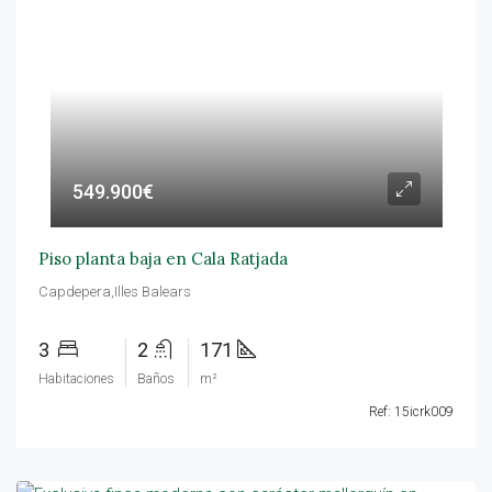
549.900€
Piso planta baja en Cala Ratjada
Capdepera,Illes Balears
3
2
171
Habitaciones
Baños
m²
Ref: 15icrk009