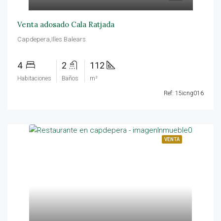
Venta adosado Cala Ratjada
Capdepera,Illes Balears
4
2
112
Habitaciones
Baños
m²
Ref: 15icng016
VENTA