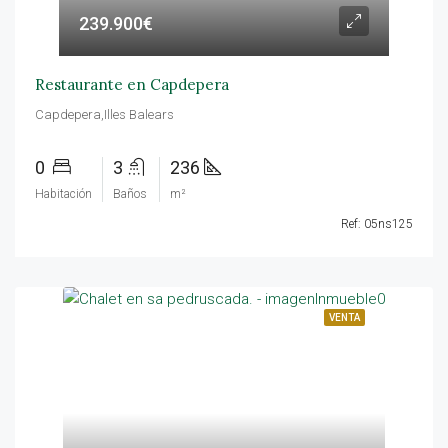
239.900€
Restaurante en Capdepera
Capdepera,Illes Balears
0
3
236
Habitación
Baños
m²
Ref: 05ns125
VENTA