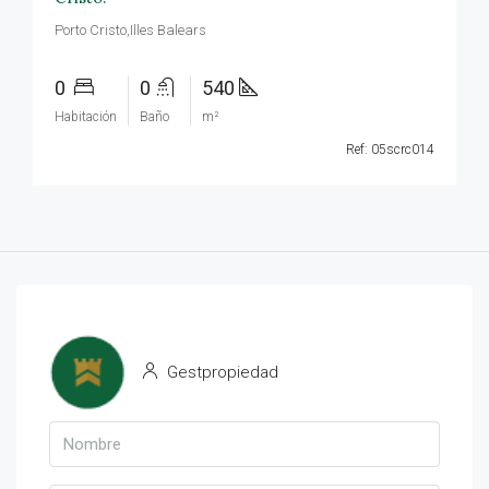
Porto Cristo,Illes Balears
0
0
540
Habitación
Baño
m²
Ref: 05scrc014
Gestpropiedad