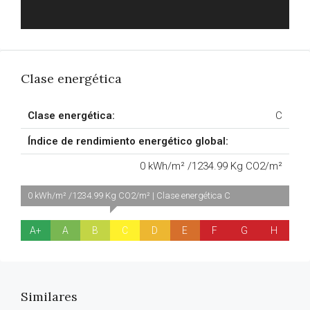
Clase energética
Clase energética:
C
Índice de rendimiento energético global:
0 kWh/m² /1234.99 Kg CO2/m²
0 kWh/m² /1234.99 Kg CO2/m² | Clase energética C
A+
A
B
C
D
E
F
G
H
Similares