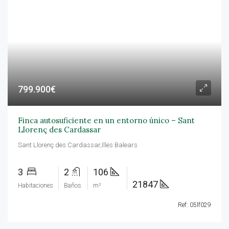
799.900€
Finca autosuficiente en un entorno único – Sant
Llorenç des Cardassar
Sant Llorenç des Cardassar,Illes Balears
3
2
106
21847
Habitaciones
Baños
m²
Ref: 05lf029