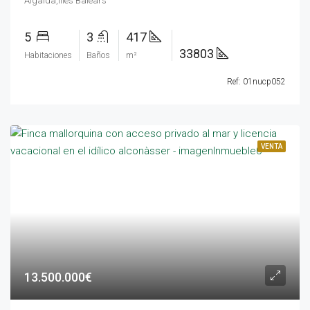
Algaida,Illes Balears
5
3
417
33803
Habitaciones
Baños
m²
Ref: 01nucp052
VENTA
13.500.000€