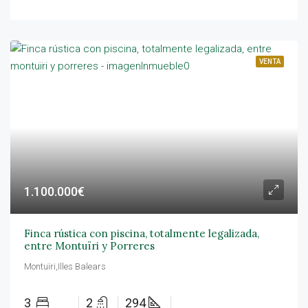
VENTA
1.100.000€
Finca rústica con piscina, totalmente legalizada,
entre Montuïri y Porreres
Montuïri,Illes Balears
3
2
294