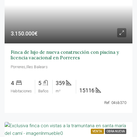
3.150.000€
Finca de lujo de nueva construcción con piscina y
licencia vacacional en Porreres
Porreres,Illes Balears
4
5
359
15116
Habitaciones
Baños
m²
Ref: 04sb370
VENTA
OBRA NUEVA