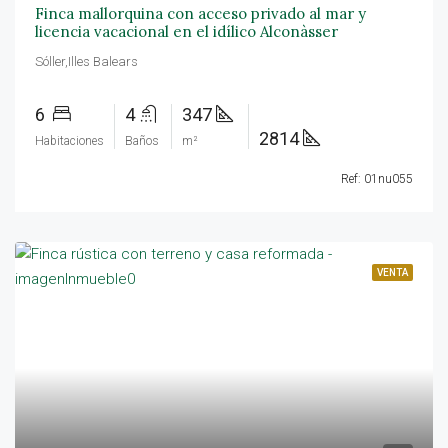
Finca mallorquina con acceso privado al mar y
licencia vacacional en el idílico Alconàsser
Sóller,Illes Balears
6
4
347
2814
Habitaciones
Baños
m²
Ref: 01nu055
VENTA