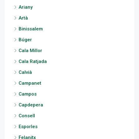
Ariany
Artà
Binissalem
Búger
Cala Millor
Cala Ratjada
Calvià
Campanet
Campos
Capdepera
Consell
Esporles
Felanitx