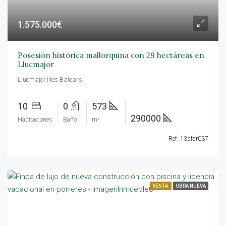
1.575.000€
Posesión histórica mallorquina con 29 hectáreas en
Llucmajor
Llucmajor,Illes Balears
10
0
573
290000
Habitaciones
Baño
m²
Ref: 13dfar037
VENTA
OBRA NUEVA