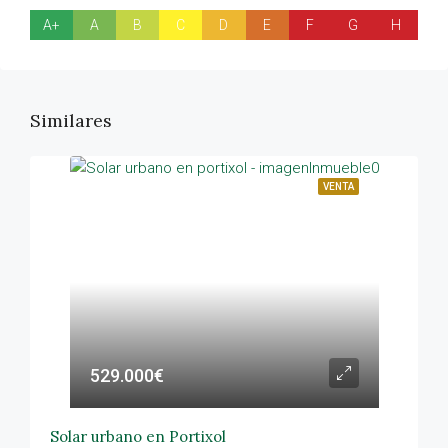
A+
A
B
C
D
E
F
G
H
Similares
VENTA
529.000€
Solar urbano en Portixol