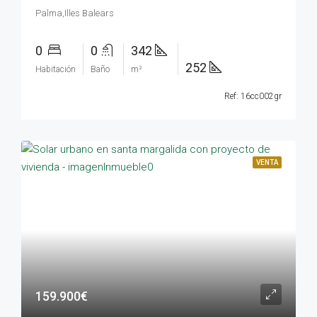
Palma,Illes Balears
0
0
342
252
Habitación
Baño
m²
Ref: 16cc002gr
VENTA
159.900€