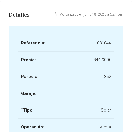
Detalles
Actualizado en junio 18, 2026 a 6:24 pm
Referencia:
08jt044
Precio:
844.900€
Parcela:
1852
Garaje:
1
¨Tipo:
Solar
Operación:
Venta