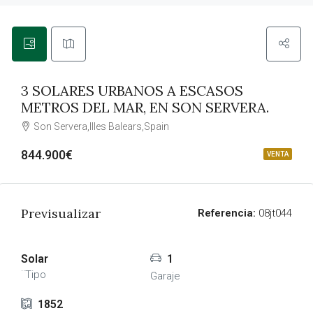
3 SOLARES URBANOS A ESCASOS
METROS DEL MAR, EN SON SERVERA.
Son Servera,Illes Balears,Spain
844.900€
VENTA
Previsualizar
Referencia:
08jt044
Solar
1
¨Tipo
Garaje
1852