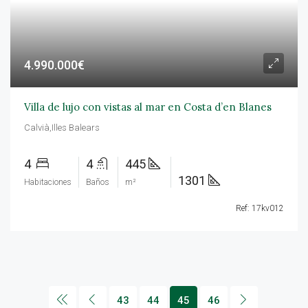
4.990.000€
Villa de lujo con vistas al mar en Costa d’en Blanes
Calvià,Illes Balears
4
4
445
1301
Habitaciones
Baños
m²
Ref: 17kv012
43
44
45
46