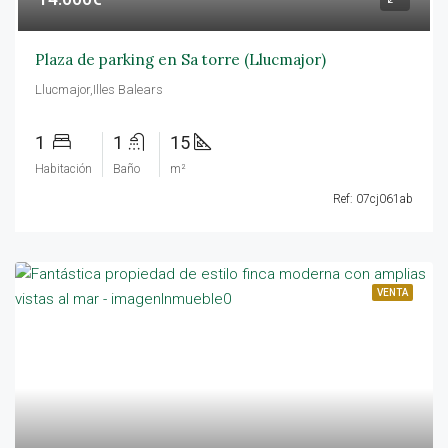
Plaza de parking en Sa torre (Llucmajor)
Llucmajor,Illes Balears
1
1
15
Habitación
Baño
m²
Ref: 07cj061ab
VENTA