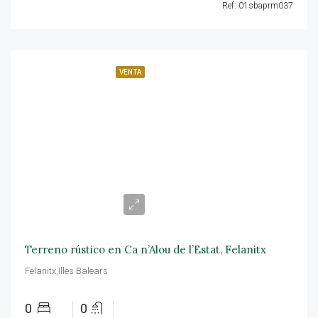
Ref: 01sbaprm037
VENTA
40.000€
Terreno rústico en Ca n’Alou de l’Estat, Felanitx
Felanitx,Illes Balears
0
0