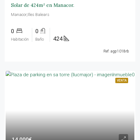
Solar de 424m² en Manacor.
Manacor,Illes Balears
0
0
424
Habitación
Baño
Ref: agp1018rb
VENTA
14.000€