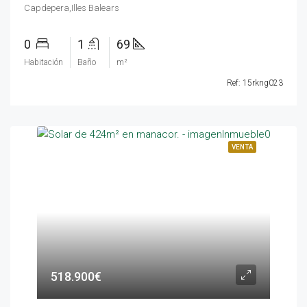
Capdepera,Illes Balears
0
1
69
Habitación
Baño
m²
Ref: 15rkng023
VENTA
518.900€