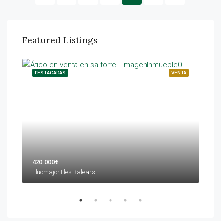
Featured Listings
ILER
DESTACADAS
VENTA
DES
420.000€
599
Llucmajor,Illes Balears
Palm