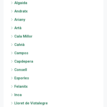
Algaida
Andratx
Ariany
Artà
Cala Millor
Calvià
Campos
Capdepera
Consell
Esporles
Felanitx
Inca
Lloret de Vistalegre