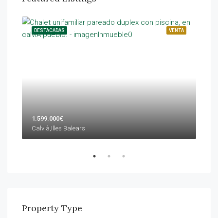
ENTA
DESTACADAS
VENTA
DES
1.599.000€
1.4
Calvià,Illes Balears
Calv
Property Type