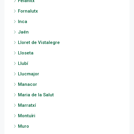
Felanitx
Fornalutx
Inca
Jaén
Lloret de Vistalegre
Lloseta
Llubí
Llucmajor
Manacor
Maria de la Salut
Marratxí
Montuïri
Muro