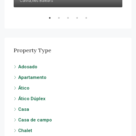
Calvià,Illes Balears
Lluc
Property Type
Adosado
Apartamento
Ático
Ático Dúplex
Casa
Casa de campo
Chalet