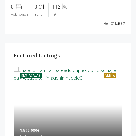
0
0
112
Habitación
Baño
m²
Ref: 01kd002
Featured Listings
ILER
DESTACADAS
VENTA
DES
1.599.000€
420