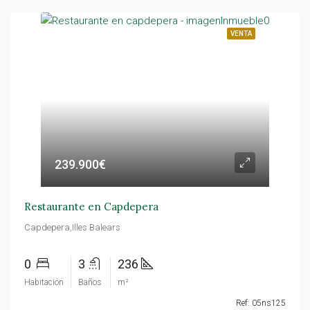
VENTA
239.900€
Restaurante en Capdepera
Capdepera,Illes Balears
0
3
236
Habitación
Baños
m²
Ref: 05ns125