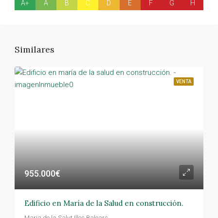
A+
A
B
C
D
E
F
G
H
Similares
VENTA
955.000€
Edificio en María de la Salud en construcción.
Maria de la Salut,Illes Balears