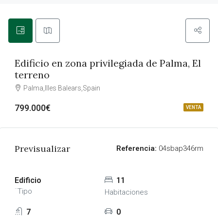
Edificio en zona privilegiada de Palma, El
terreno
Palma,Illes Balears,Spain
799.000€
VENTA
Previsualizar
Referencia:
04sbap346rm
Edificio
11
¨Tipo
Habitaciones
7
0