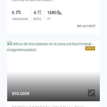
6
4
1680
Habitaciones
Baños
m²
Ref: am1001lf
VENTA
850.000€