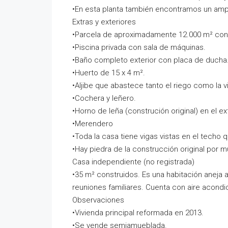
•En esta planta también encontramos un amp
Extras y exteriores
•Parcela de aproximadamente 12.000 m² con 
•Piscina privada con sala de máquinas.
•Baño completo exterior con placa de ducha
•Huerto de 15 x 4 m².
•Aljibe que abastece tanto el riego como la v
•Cochera y leñero.
•Horno de leña (construción original) en el ext
•Merendero
•Toda la casa tiene vigas vistas en el techo
•Hay piedra de la construcción original por 
Casa independiente (no registrada)
•35 m² construidos. Es una habitación aneja a
reuniones familiares. Cuenta con aire acond
Observaciones
•Vivienda principal reformada en 2013.
•Se vende semiamueblada.