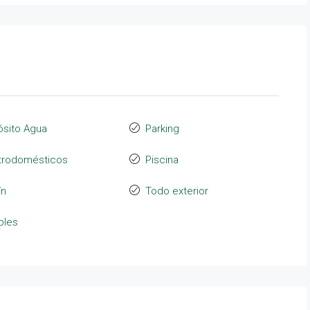
sito Agua
Parking
trodomésticos
Piscina
ín
Todo exterior
bles