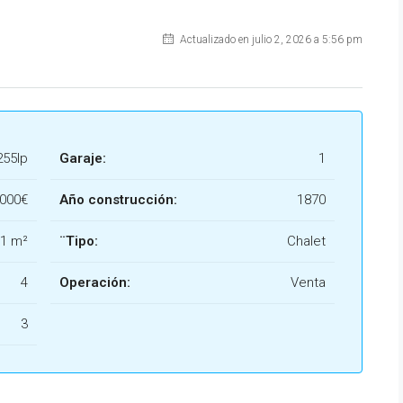
Actualizado en julio 2, 2026 a 5:56 pm
255lp
Garaje:
1
.000€
Año construcción:
1870
1 m²
¨Tipo:
Chalet
4
Operación:
Venta
3