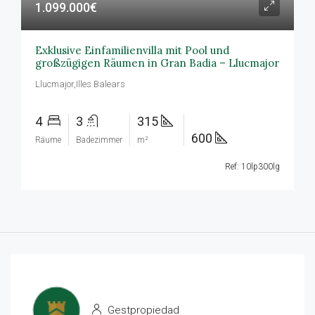
1.099.000€
Exklusive Einfamilienvilla mit Pool und
großzügigen Räumen in Gran Badia – Llucmajor
Llucmajor,Illes Balears
4
3
315
600
Räume
Badezimmer
m²
Ref: 10lp300lg
Gestpropiedad