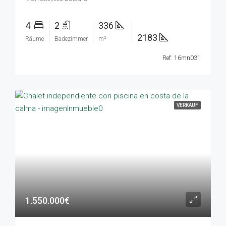
4
2
336
2183
Räume
Badezimmer
m²
Ref: 16mn031
VERKAUF
1.550.000€