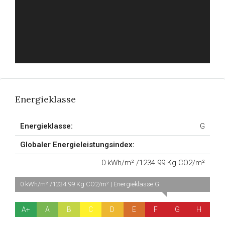
Energieklasse
Energieklasse:
G
Globaler Energieleistungsindex:
0 kWh/m² /1234.99 Kg CO2/m²
0 kWh/m² /1234.99 Kg CO2/m² | Energieklasse G
A+
A
B
C
D
E
F
G
H