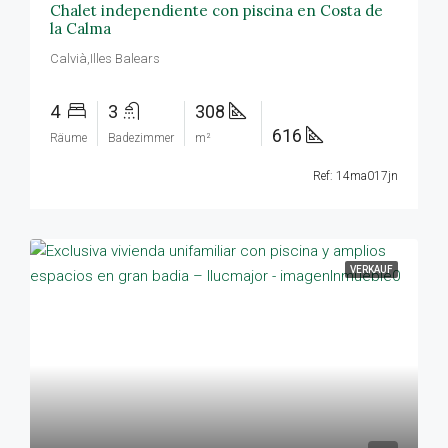
Chalet independiente con piscina en Costa de
la Calma
Calvià,Illes Balears
4
3
308
616
Räume
Badezimmer
m²
Ref: 14ma017jn
VERKAUF