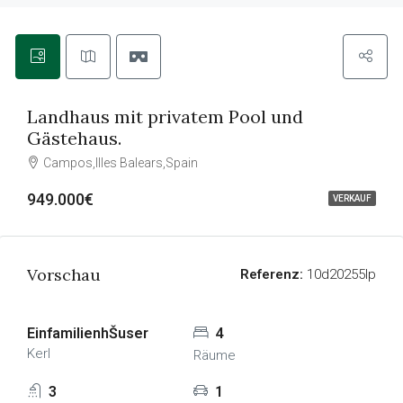
Landhaus mit privatem Pool und
Gästehaus.
Campos,Illes Balears,Spain
949.000€
VERKAUF
Vorschau
Referenz:
10d20255lp
EinfamilienhŠuser
4
Kerl
Räume
3
1