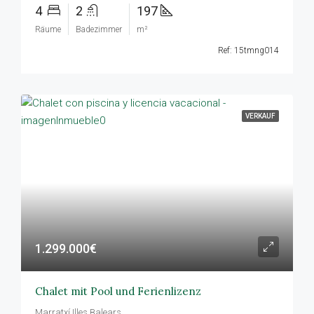
4
2
197
Räume
Badezimmer
m²
Ref: 15tmng014
VERKAUF
1.299.000€
Chalet mit Pool und Ferienlizenz
Marratxí,Illes Balears