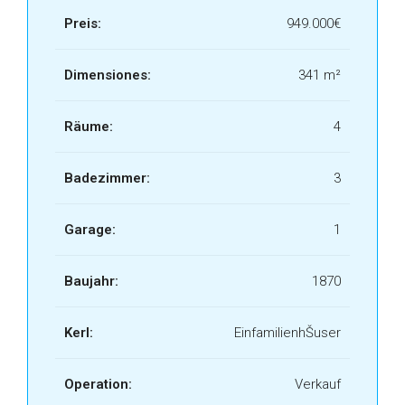
Preis:
949.000€
Dimensiones:
341 m²
Räume:
4
Badezimmer:
3
Garage:
1
Baujahr:
1870
Kerl:
EinfamilienhŠuser
Operation:
Verkauf