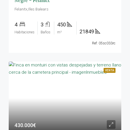
Negre – Felanitx
Felanitx,Illes Balears
4
3
450
21849
Habitaciones
Baños
m²
Ref: 05sc033rc
VENTA
430.000€