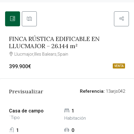
FINCA RÚSTICA EDIFICABLE EN
LLUCMAJOR – 26.144 m²
Llucmajor,Illes Balears,Spain
399.900€
VENTA
Previsualizar
Referencia:
13arjs042
Casa de campo
1
¨Tipo
Habitación
1
0