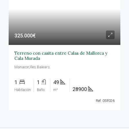
325.000€
Terreno con casita entre Calas de Mallorca y
Cala Murada
Manacor,Illes Balears
1
1
49
28900
Habitación
Baño
m²
Ref: 05lf026