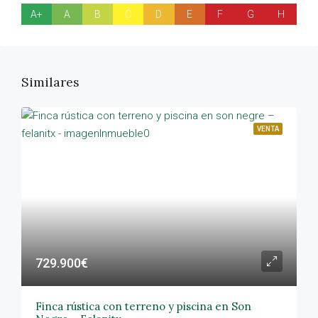
A+
A
B
C
D
E
F
G
H
Similares
VENTA
729.900€
Finca rústica con terreno y piscina en Son