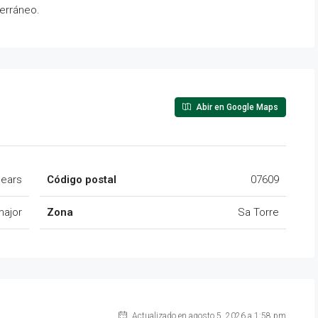
terráneo.
Abir en Google Maps
lears
Código postal
07609
major
Zona
Sa Torre
Actualizado en agosto 5, 2026 a 1:58 pm