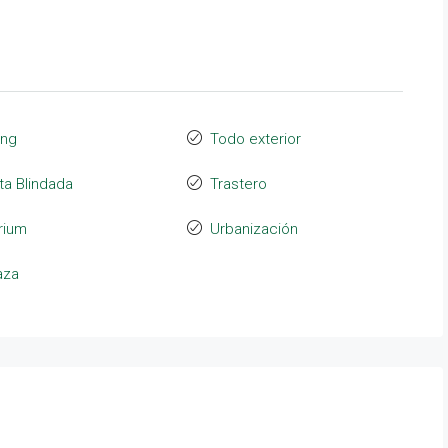
ing
Todo exterior
ta Blindada
Trastero
rium
Urbanización
aza