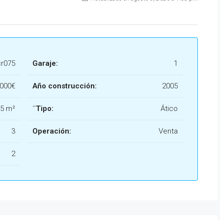
cr075
Garaje:
1
.000€
Año construcción:
2005
5 m²
¨Tipo:
Ático
3
Operación:
Venta
2