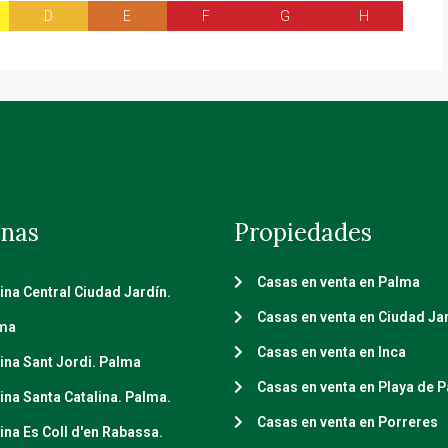
D
E
F
G
H
inas
Propiedades
Casas en venta en Palma
cina Central Ciudad Jardín.
Casas en venta en Ciudad Ja
ma
Casas en venta en Inca
cina Sant Jordi. Palma
Casas en venta en Playa de 
cina Santa Catalina. Palma.
Casas en venta en Porreres
cina Es Coll d'en Rabassa.