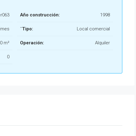
cr063
Año construcción:
1998
/mes
¨Tipo:
Local comercial
0 m²
Operación:
Alquiler
0