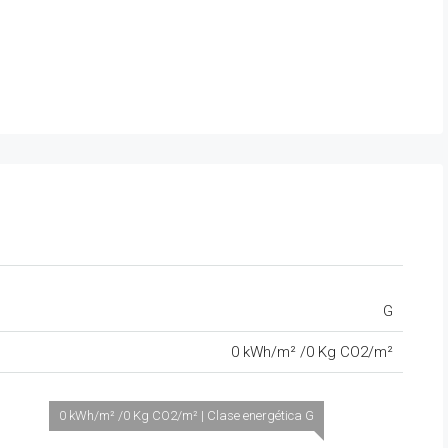
G
0 kWh/m² /0 Kg CO2/m²
0 kWh/m² /0 Kg CO2/m² | Clase energética G