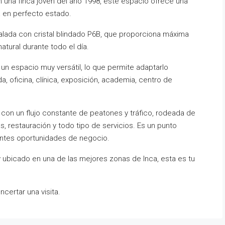
n una finca joven del año 1998, este espacio ofrece una
 en perfecto estado.
talada con cristal blindado P6B, que proporciona máxima
natural durante todo el día.
 un espacio muy versátil, lo que permite adaptarlo
a, oficina, clínica, exposición, academia, centro de
a, con un flujo constante de peatones y tráfico, rodeada de
 restauración y todo tipo de servicios. Es un punto
lentes oportunidades de negocio.
 ubicado en una de las mejores zonas de Inca, esta es tu
certar una visita.