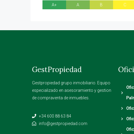
A+
A
B
C
GestPropiedad
Ofic
Gestpropiedad grupo inmobiliario. Equipo
Ofi
especializado en asesoramiento y gestion
de compraventa de inmuebles.
Pal
Ofi
+34 600 88 63 84
Ofi
info@gestpropiedad.com
Ofi