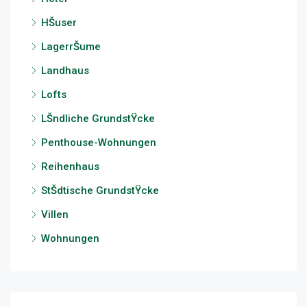
HŠuser
LagerrŠume
Landhaus
Lofts
LŠndliche GrundstŸcke
Penthouse-Wohnungen
Reihenhaus
StŠdtische GrundstŸcke
Villen
Wohnungen