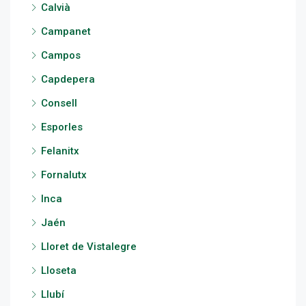
Calvià
Campanet
Campos
Capdepera
Consell
Esporles
Felanitx
Fornalutx
Inca
Jaén
Lloret de Vistalegre
Lloseta
Llubí