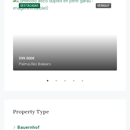
TUNG
DESTACADAS
VERKAUF
DES
599.000€
1.5
Palma,Illes Balears
Calv
Property Type
Bauernhof