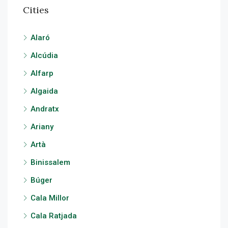
Cities
Alaró
Alcúdia
Alfarp
Algaida
Andratx
Ariany
Artà
Binissalem
Búger
Cala Millor
Cala Ratjada