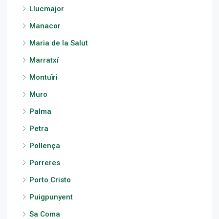
Llucmajor
Manacor
Maria de la Salut
Marratxí
Montuïri
Muro
Palma
Petra
Pollença
Porreres
Porto Cristo
Puigpunyent
Sa Coma