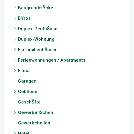
BaugrundstŸcke
BŸros
Duplex-PenthŠuser
Duplex-Wohnung
EinfamilienhŠuser
Ferienwohnungen / Apartments
Finca
Garagen
GebŠude
GeschŠfte
GewerbeflŠchen
Gewerbehallen
Hotel