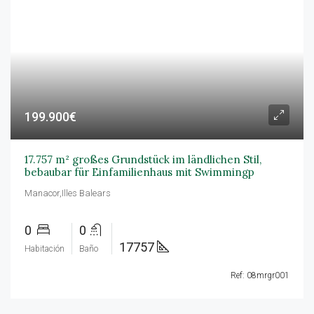
199.900€
17.757 m² großes Grundstück im ländlichen Stil,
bebaubar für Einfamilienhaus mit Swimmingp
Manacor,Illes Balears
0
0
17757
Habitación
Baño
Ref: 08mrgr001