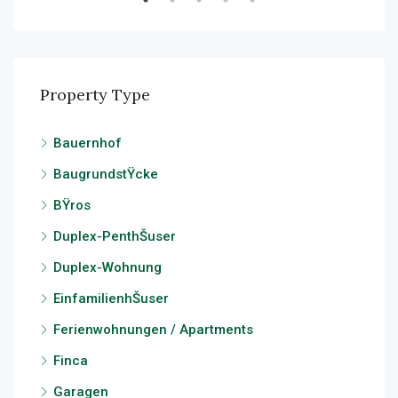
Property Type
Bauernhof
BaugrundstŸcke
BŸros
Duplex-PenthŠuser
Duplex-Wohnung
EinfamilienhŠuser
Ferienwohnungen / Apartments
Finca
Garagen