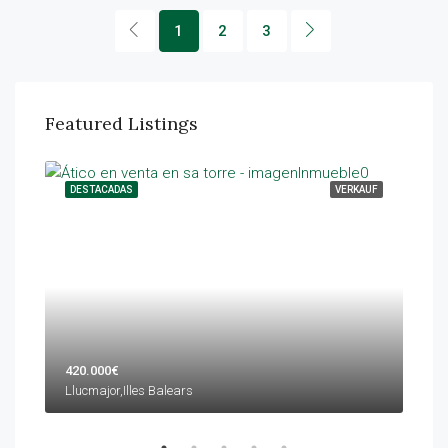
1
2
3
Featured Listings
TUNG
DESTACADAS
VERKAUF
DES
420.000€
599
Llucmajor,Illes Balears
Palm