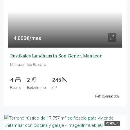
4.000€/mes
Rustikales Landhaus in Son Gener, Manacor
Manacor,Illes Balears
4
2
245
Räume
Badezimmer
m²
Ref: 08mrac002
VERKAUF