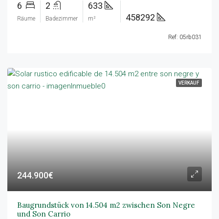
6
2
633
458292
Räume
Badezimmer
m²
Ref: 05rb031
VERKAUF
244.900€
Baugrundstück von 14.504 m2 zwischen Son Negre
und Son Carrio