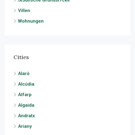
StŠdtische GrundstŸcke
Villen
Wohnungen
Cities
Alaró
Alcúdia
Alfarp
Algaida
Andratx
Ariany