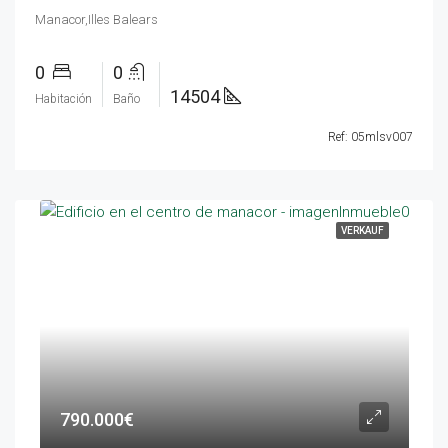
Manacor,Illes Balears
0
0
14504
Habitación
Baño
Ref: 05mlsv007
VERKAUF
790.000€