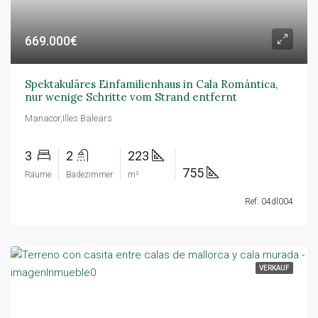
669.000€
Spektakuläres Einfamilienhaus in Cala Romántica,
nur wenige Schritte vom Strand entfernt
Manacor,Illes Balears
3
2
223
755
Räume
Badezimmer
m²
Ref: 04dl004
VERKAUF