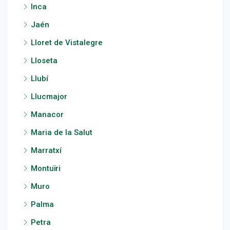
Inca
Jaén
Lloret de Vistalegre
Lloseta
Llubí
Llucmajor
Manacor
Maria de la Salut
Marratxí
Montuïri
Muro
Palma
Petra