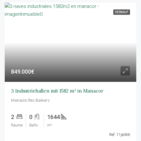
VERKAUF
849.000€
3 Industriehallen mit 1582 m² in Manacor
Manacor,Illes Balears
2
0
1644
Räume
Baño
m²
Ref: 11je046