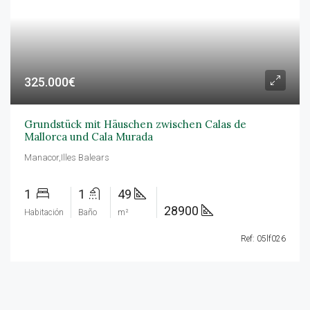
325.000€
Grundstück mit Häuschen zwischen Calas de
Mallorca und Cala Murada
Manacor,Illes Balears
1
1
49
28900
Habitación
Baño
m²
Ref: 05lf026