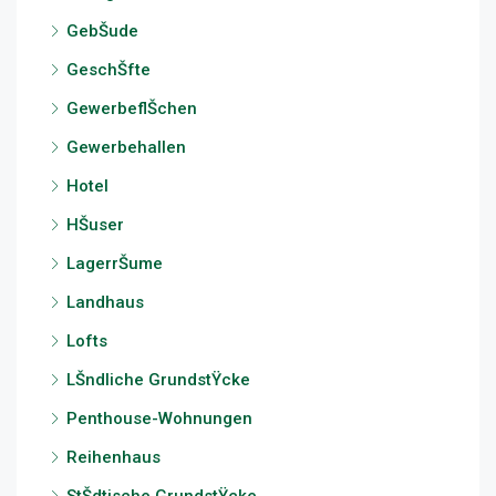
GebŠude
GeschŠfte
GewerbeflŠchen
Gewerbehallen
Hotel
HŠuser
LagerrŠume
Landhaus
Lofts
LŠndliche GrundstŸcke
Penthouse-Wohnungen
Reihenhaus