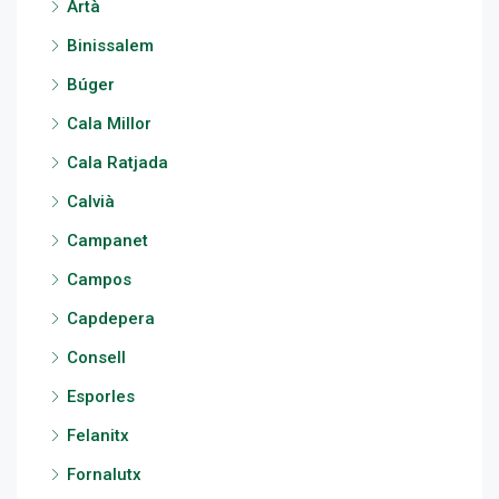
Artà
Binissalem
Búger
Cala Millor
Cala Ratjada
Calvià
Campanet
Campos
Capdepera
Consell
Esporles
Felanitx
Fornalutx