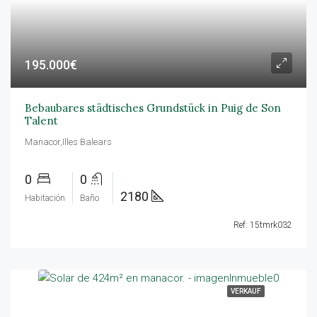
195.000€
Bebaubares städtisches Grundstück in Puig de Son
Talent
Manacor,Illes Balears
0
0
2180
Habitación
Baño
Ref: 15tmrk032
VERKAUF