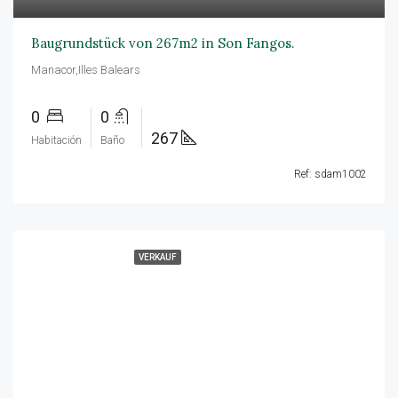
Baugrundstück von 267m2 in Son Fangos.
Manacor,Illes Balears
0
0
267
Habitación
Baño
Ref: sdam1002
VERKAUF