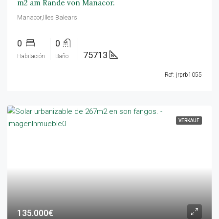
m2 am Rande von Manacor.
Manacor,Illes Balears
0
0
75713
Habitación
Baño
Ref: jrprb1055
VERKAUF
135.000€