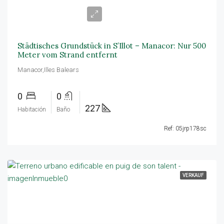
159.000€
Städtisches Grundstück in S’Illot – Manacor: Nur 500
Meter vom Strand entfernt
Manacor,Illes Balears
0
0
227
Habitación
Baño
Ref: 05jrp178sc
VERKAUF