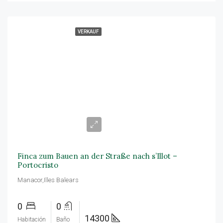
VERKAUF
299.900€
Finca zum Bauen an der Straße nach s’Illot –
Portocristo
Manacor,Illes Balears
0
0
14300
Habitación
Baño