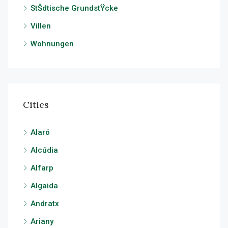
StŠdtische GrundstŸcke
Villen
Wohnungen
Cities
Alaró
Alcúdia
Alfarp
Algaida
Andratx
Ariany