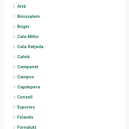
Artà
Binissalem
Búger
Cala Millor
Cala Ratjada
Calvià
Campanet
Campos
Capdepera
Consell
Esporles
Felanitx
Fornalutx