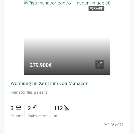
VERKAUF
279.900€
Wohnung im Zentrum von Manacor
Manacor,Illes Balears
3
2
112
Räume
Badezimmer
m²
Ref: 05lc077