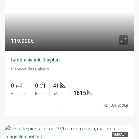
119.900€
Landhaus mit Bauplan
Manacor,Illes Balears
0
0
41
1815
Habitación
Baño
m²
Ref: 05ahlc068
VERKAUF