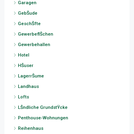
Garagen
GebŠude
GeschŠfte
GewerbeflŠchen
Gewerbehallen
Hotel
HŠuser
LagerrŠume
Landhaus
Lofts
LŠndliche GrundstŸcke
Penthouse-Wohnungen
Reihenhaus