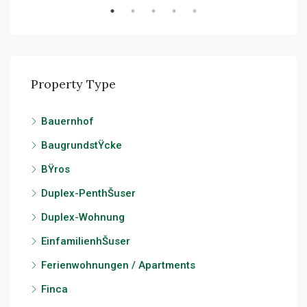
Property Type
Bauernhof
BaugrundstŸcke
BŸros
Duplex-PenthŠuser
Duplex-Wohnung
EinfamilienhŠuser
Ferienwohnungen / Apartments
Finca