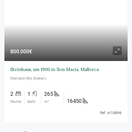
800.000€
Steinhaus, um 1900 in Son Macia, Mallorca
Manacor,Illes Balears
2
1
265
16450
Räume
Baño
m²
Ref: sr1069rb