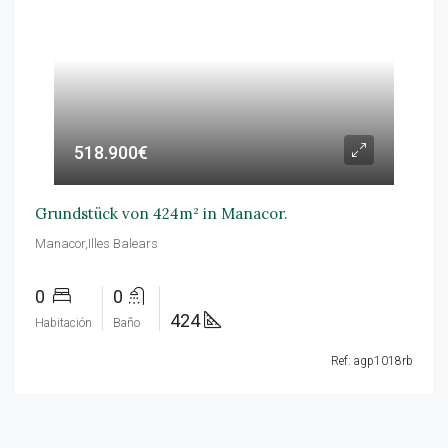
518.900€
Grundstück von 424m² in Manacor.
Manacor,Illes Balears
0
0
424
Habitación
Baño
Ref: agp1018rb