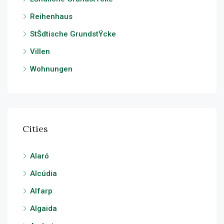
Reihenhaus
StŠdtische GrundstŸcke
Villen
Wohnungen
Cities
Alaró
Alcúdia
Alfarp
Algaida