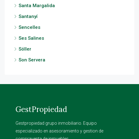
Santa Margalida
Santanyí
Sencelles
Ses Salines
Sóller
Son Servera
GestPropiedad
Gestpropiedad grupo inmobiliario. Equipo
especializado en asesoramiento y gestion de
compraventa de inmuebles.