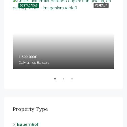
KAUF
DESTACADAS
VERKAUF
DES
1.599.000€
1.4
Calvià,Illes Balears
Calv
Property Type
Bauernhof