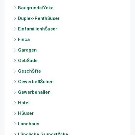
BaugrundstŸcke
Duplex-PenthŠuser
EinfamilienhŠuser
Finca
Garagen
GebŠude
GeschŠfte
GewerbeflŠchen
Gewerbehallen
Hotel
HŠuser
Landhaus
LŠndliche GrundstŸcke