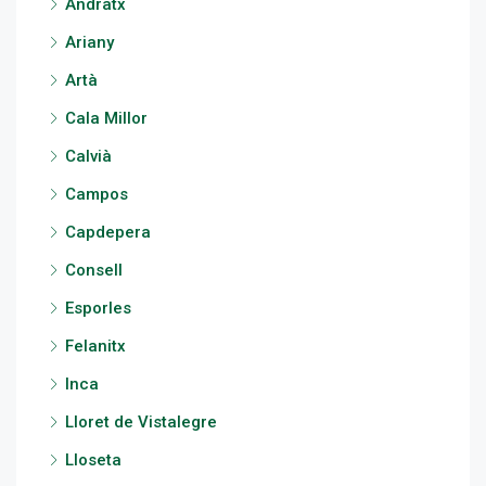
Andratx
Ariany
Artà
Cala Millor
Calvià
Campos
Capdepera
Consell
Esporles
Felanitx
Inca
Lloret de Vistalegre
Lloseta