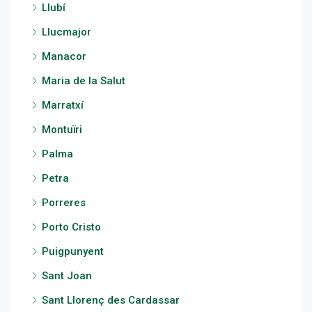
Llubí
Llucmajor
Manacor
Maria de la Salut
Marratxí
Montuïri
Palma
Petra
Porreres
Porto Cristo
Puigpunyent
Sant Joan
Sant Llorenç des Cardassar