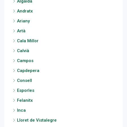
Algaida
Andratx
Ariany
Artà
Cala Millor
Calvià
Campos
Capdepera
Consell
Esporles
Felanitx
Inca
Lloret de Vistalegre