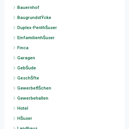
Bauernhof
BaugrundstŸcke
Duplex-PenthŠuser
EinfamilienhŠuser
Finca
Garagen
GebŠude
GeschŠfte
GewerbeflŠchen
Gewerbehallen
Hotel
HŠuser
Landhaus