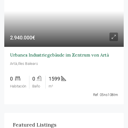
2.940.000€
Urbanes Industriegebäude im Zentrum von Artà
Artà,Illes Balears
0
0
1599
Habitación
Baño
m²
Ref: 05ns108tm
Featured Listings