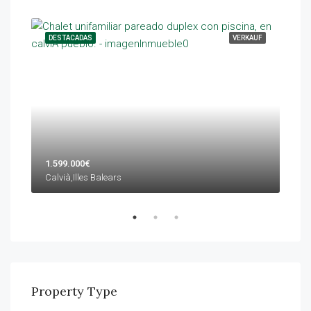
KAUF
DESTACADAS
VERKAUF
DES
1.599.000€
1.4
Calvià,Illes Balears
Calv
Property Type