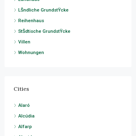
LŠndliche GrundstŸcke
Reihenhaus
StŠdtische GrundstŸcke
Villen
Wohnungen
Cities
Alaró
Alcúdia
Alfarp