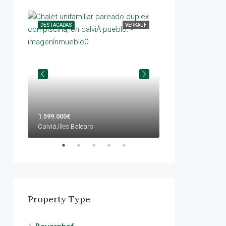
ETUNG
DESTACADAS
VERKAUF
DESTACADAS
1.599.000€
420.000€
Calvià,Illes Balears
Llucmajor,Illes Bale
Property Type