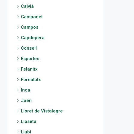
Calvià
Campanet
Campos
Capdepera
Consell
Esporles
Felanitx
Fornalutx
Inca
Jaén
Lloret de Vistalegre
Lloseta
Llubí