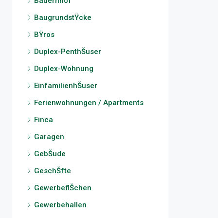
Bauernhof
BaugrundstŸcke
BŸros
Duplex-PenthŠuser
Duplex-Wohnung
EinfamilienhŠuser
Ferienwohnungen / Apartments
Finca
Garagen
GebŠude
GeschŠfte
GewerbeflŠchen
Gewerbehallen