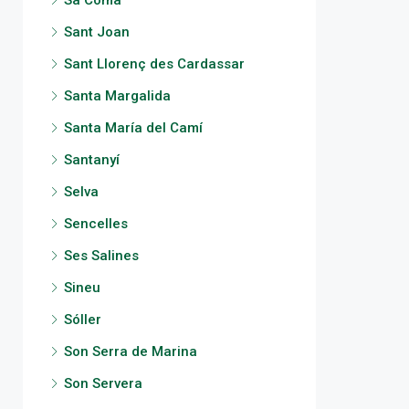
Sa Coma
Sant Joan
Sant Llorenç des Cardassar
Santa Margalida
Santa María del Camí
Santanyí
Selva
Sencelles
Ses Salines
Sineu
Sóller
Son Serra de Marina
Son Servera