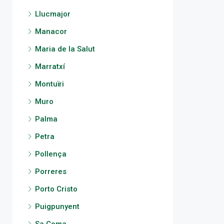
Llucmajor
Manacor
Maria de la Salut
Marratxí
Montuïri
Muro
Palma
Petra
Pollença
Porreres
Porto Cristo
Puigpunyent