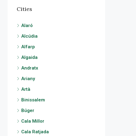
Cities
Alaró
Alcúdia
Alfarp
Algaida
Andratx
Ariany
Artà
Binissalem
Búger
Cala Millor
Cala Ratjada