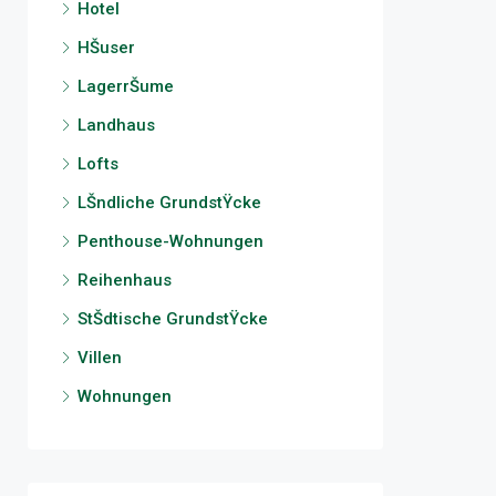
Hotel
HŠuser
LagerrŠume
Landhaus
Lofts
LŠndliche GrundstŸcke
Penthouse-Wohnungen
Reihenhaus
StŠdtische GrundstŸcke
Villen
Wohnungen