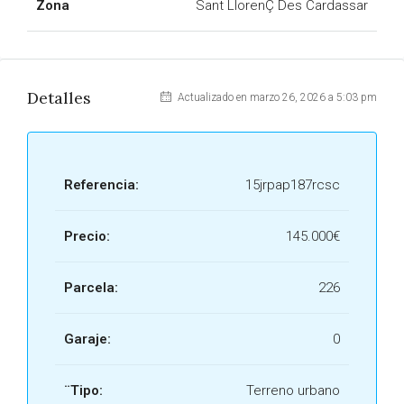
Zona
Sant LlorenÇ Des Cardassar
Detalles
Actualizado en marzo 26, 2026 a 5:03 pm
Referencia:
15jrpap187rcsc
Precio:
145.000€
Parcela:
226
Garaje:
0
¨Tipo:
Terreno urbano