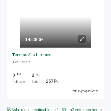
145.000€
Terreno San Lorenzo
,Illes Balears
0
0
257
Habitación
Baño
Ref: 15jrpap198rcsc