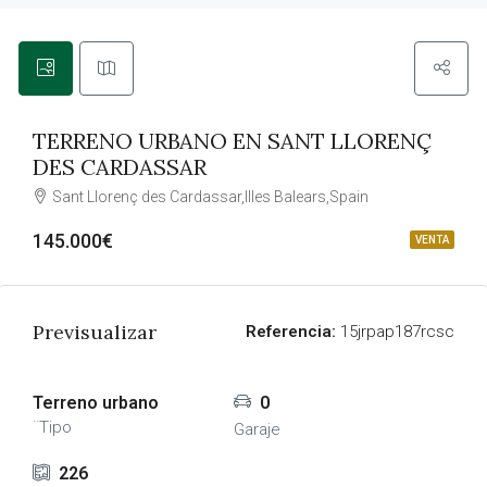
TERRENO URBANO EN SANT LLORENÇ
DES CARDASSAR
Sant Llorenç des Cardassar,Illes Balears,Spain
145.000€
VENTA
Previsualizar
Referencia:
15jrpap187rcsc
Terreno urbano
0
¨Tipo
Garaje
226