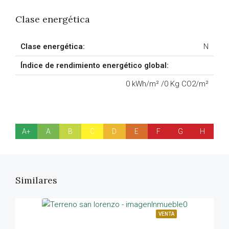
Clase energética
Clase energética:
N
Índice de rendimiento energético global:
0 kWh/m² /0 Kg CO2/m²
A+
A
B
C
D
E
F
G
H
Similares
VENTA