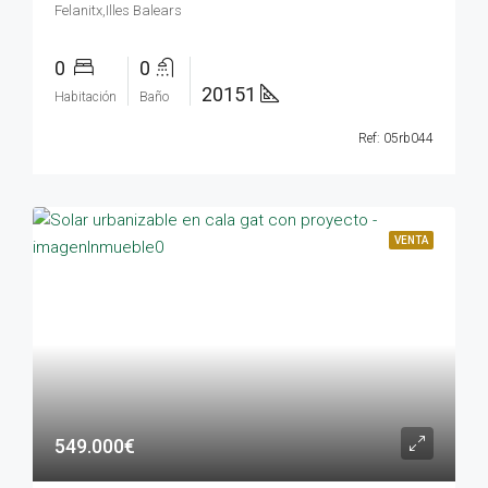
Felanitx,Illes Balears
0
0
20151
Habitación
Baño
Ref: 05rb044
VENTA
549.000€