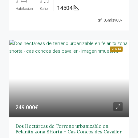
0
0
14504
Habitación
Baño
Ref: 05mlsv007
VENTA
249.000€
Dos Hectáreas de Terreno urbanizable en
Felanitx zona SHorta – Cas Concos des Cavaller