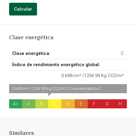
Calcular
Clase energética
Clase energética:
C
Índice de rendimiento energético global:
0 kWh/m² /1234.99 Kg CO2/m²
0 kWh/m² /1234.99 Kg CO2/m² | Clase energética C
A+
A
B
C
D
E
F
G
H
Similares