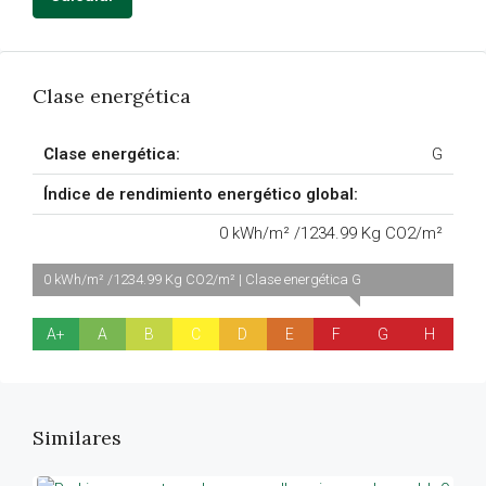
Clase energética
Clase energética:
G
Índice de rendimiento energético global:
0 kWh/m² /1234.99 Kg CO2/m²
0 kWh/m² /1234.99 Kg CO2/m² | Clase energética G
A+
A
B
C
D
E
F
G
H
Similares