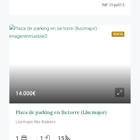
Ref: 01pa013
VENTA
14.000€
Plaza de parking en Sa torre (Llucmajor)
Llucmajor,Illes Balears
1
1
15