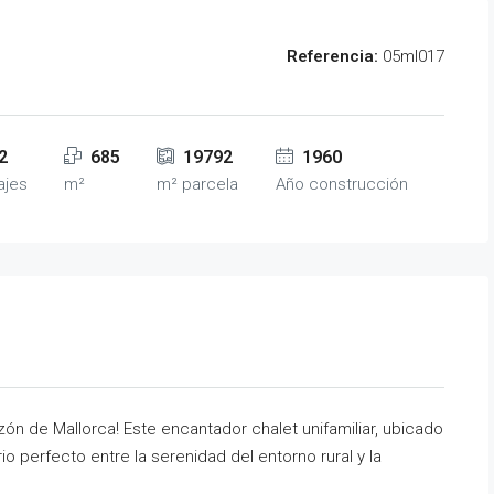
Referencia:
05ml017
2
685
19792
1960
ajes
m²
m² parcela
Año construcción
zón de Mallorca! Este encantador chalet unifamiliar, ubicado
rio perfecto entre la serenidad del entorno rural y la