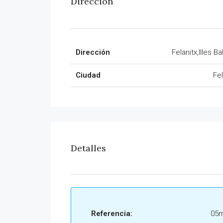
Dirección
Dirección
Felanitx,Illes B
Ciudad
Fel
Detalles
Referencia:
05m