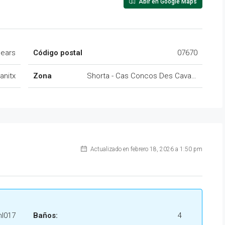
Abir en Google Maps
alears
Código postal
07670
anitx
Zona
Shorta - Cas Concos Des Cavaller
Actualizado en febrero 18, 2026 a 1:50 pm
l017
Baños:
4