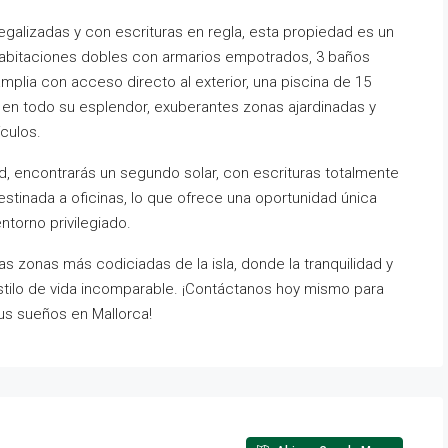
egalizadas y con escrituras en regla, esta propiedad es un
abitaciones dobles con armarios empotrados, 3 baños
plia con acceso directo al exterior, una piscina de 15
o en todo su esplendor, exuberantes zonas ajardinadas y
culos.
d, encontrarás un segundo solar, con escrituras totalmente
estinada a oficinas, lo que ofrece una oportunidad única
ntorno privilegiado.
las zonas más codiciadas de la isla, donde la tranquilidad y
 estilo de vida incomparable. ¡Contáctanos hoy mismo para
tus sueños en Mallorca!