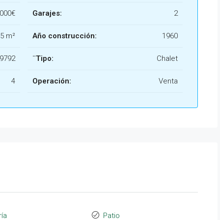
.000€
Garajes:
2
5 m²
Año construcción:
1960
9792
¨Tipo:
Chalet
4
Operación:
Venta
ría
Patio