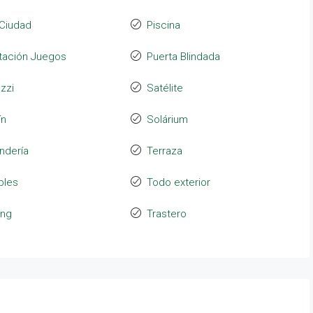
Ciudad
Piscina
tación Juegos
Puerta Blindada
zzi
Satélite
ín
Solárium
ndería
Terraza
bles
Todo exterior
ing
Trastero