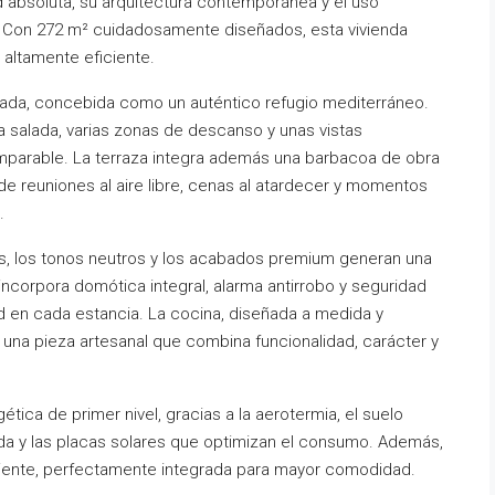
 absoluta, su arquitectura contemporánea y el uso
. Con 272 m² cuidadosamente diseñados, esta vivienda
y altamente eficiente.
ivada, concebida como un auténtico refugio mediterráneo.
ua salada, varias zonas de descanso y unas vistas
parable. La terraza integra además una barbacoa de obra
 de reuniones al aire libre, cenas al atardecer y momentos
.
mpias, los tonos neutros y los acabados premium generan una
incorpora domótica integral, alarma antirrobo y seguridad
dad en cada estancia. La cocina, diseñada a medida y
s una pieza artesanal que combina funcionalidad, carácter y
tica de primer nivel, gracias a la aerotermia, el suelo
izada y las placas solares que optimizan el consumo. Además,
iente, perfectamente integrada para mayor comodidad.