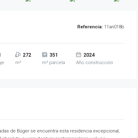
Referencia:
11an018b
1
272
351
2024
je
m²
m² parcela
Año construcción
giadas de Búger se encuentra esta residencia excepcional,