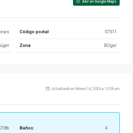
Abir en Google Maps
lears
Código postal
07311
úger
Zona
BÚger
Actualizado en febrero 16, 2026 a 10:28 am
018b
Baños:
4