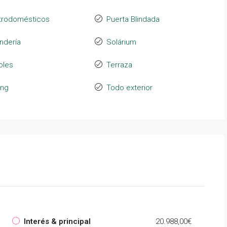
trodomésticos
Puerta Blindada
ndería
Solárium
bles
Terraza
ing
Todo exterior
Interés & principal
20.988,00€