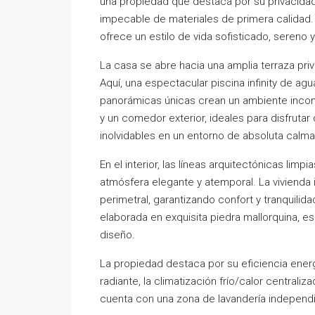
una propiedad que destaca por su privacidad
impecable de materiales de primera calidad
ofrece un estilo de vida sofisticado, sereno 
La casa se abre hacia una amplia terraza pr
Aquí, una espectacular piscina infinity de ag
panorámicas únicas crean un ambiente incom
y un comedor exterior, ideales para disfrutar
inolvidables en un entorno de absoluta calma
En el interior, las líneas arquitectónicas li
atmósfera elegante y atemporal. La vivienda 
perimetral, garantizando confort y tranquili
elaborada en exquisita piedra mallorquina, e
diseño.
La propiedad destaca por su eficiencia energé
radiante, la climatización frío/calor central
cuenta con una zona de lavandería independ