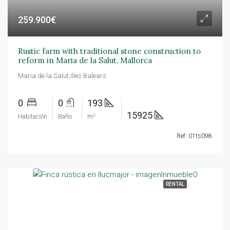
259.900€
Rustic farm with traditional stone construction to
reform in Maria de la Salut, Mallorca
Maria de la Salut,Illes Balears
0
0
193
15925
Habitación
Baño
m²
Ref: 01ts098
RENTAL