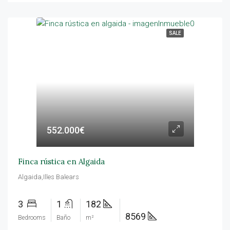
SALE
552.000€
Finca rústica en Algaida
Algaida,Illes Balears
3
1
182
8569
Bedrooms
Baño
m²