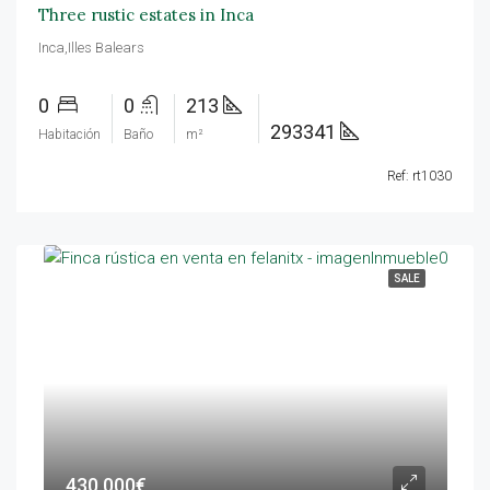
Three rustic estates in Inca
Inca,Illes Balears
0
0
213
293341
Habitación
Baño
m²
Ref: rt1030
SALE
430.000€