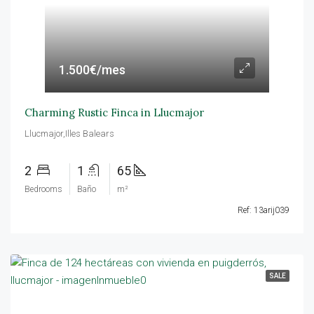
1.500€/mes
Charming Rustic Finca in Llucmajor
Llucmajor,Illes Balears
2
1
65
Bedrooms
Baño
m²
Ref: 13arij039
SALE