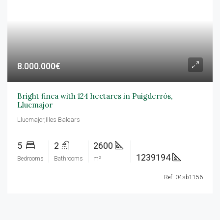
8.000.000€
Bright finca with 124 hectares in Puigderrós,
Llucmajor
Llucmajor,Illes Balears
5
2
2600
1239194
Bedrooms
Bathrooms
m²
Ref: 04sb1156