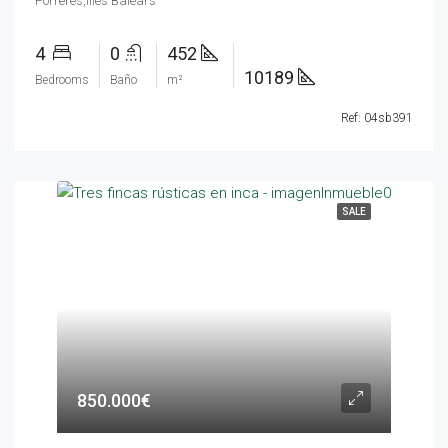
Porreres,Illes Balears
4
0
452
10189
Bedrooms
Baño
m²
Ref: 04sb391
SALE
850.000€