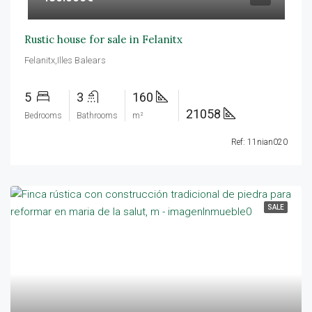
Rustic house for sale in Felanitx
Felanitx,Illes Balears
5
3
160
21058
Bedrooms
Bathrooms
m²
Ref: 11nian020
SALE