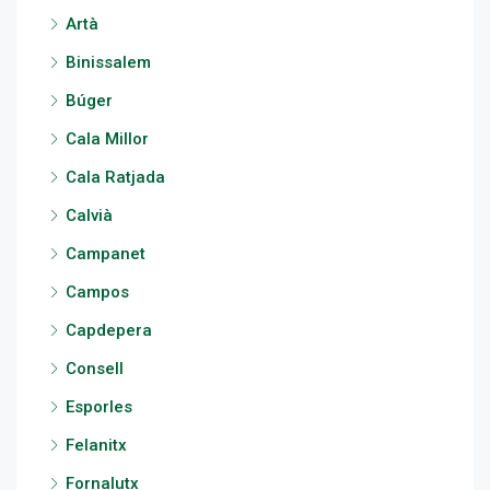
Artà
Binissalem
Búger
Cala Millor
Cala Ratjada
Calvià
Campanet
Campos
Capdepera
Consell
Esporles
Felanitx
Fornalutx