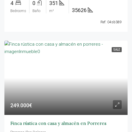
4
0
351
35626
Bedrooms
Baño
m²
Ref: 04sb389
SALE
249.000€
Finca rústica con casa y almacén en Porreres