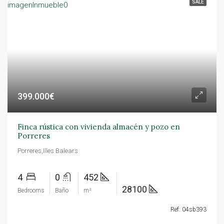
SALE
399.000€
Finca rústica con vivienda almacén y pozo en
Porreres
Porreres,Illes Balears
4
0
452
28100
Bedrooms
Baño
m²
Ref: 04sb393