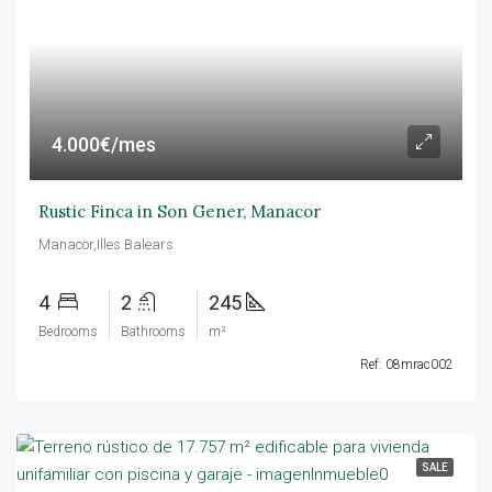
4.000€/mes
Rustic Finca in Son Gener, Manacor
Manacor,Illes Balears
4
2
245
Bedrooms
Bathrooms
m²
Ref: 08mrac002
SALE