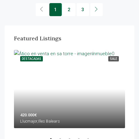
1
2
3
Featured Listings
NTAL
DESTACADAS
SALE
DES
420.000€
599
Llucmajor,Illes Balears
Palm