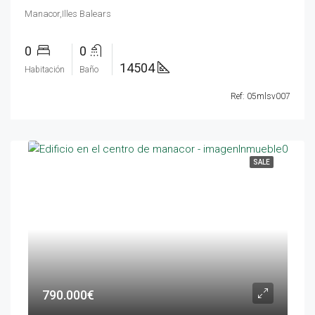
Manacor,Illes Balears
0
0
14504
Habitación
Baño
Ref: 05mlsv007
SALE
790.000€