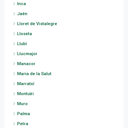
Inca
Jaén
Lloret de Vistalegre
Lloseta
Llubí
Llucmajor
Manacor
Maria de la Salut
Marratxí
Montuïri
Muro
Palma
Petra