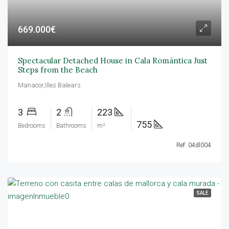
669.000€
Spectacular Detached House in Cala Romántica Just
Steps from the Beach
Manacor,Illes Balears
3
2
223
755
Bedrooms
Bathrooms
m²
Ref: 04dl004
SALE