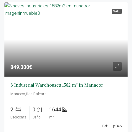
SALE
849.000€
3 Industrial Warehouses 1582 m² in Manacor
Manacor,Illes Balears
2
0
1644
Bedrooms
Baño
m²
Ref: 11je046