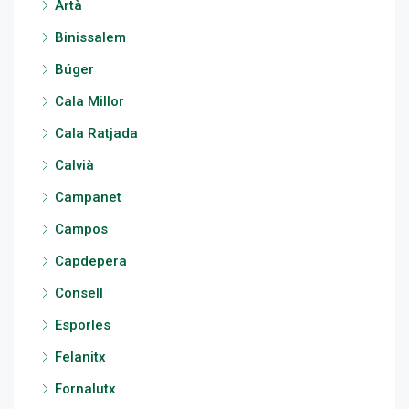
Artà
Binissalem
Búger
Cala Millor
Cala Ratjada
Calvià
Campanet
Campos
Capdepera
Consell
Esporles
Felanitx
Fornalutx