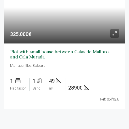
325.000€
Plot with small house between Calas de Mallorca
and Cala Murada
Manacor,Illes Balears
1
1
49
28900
Habitación
Baño
m²
Ref: 05lf026