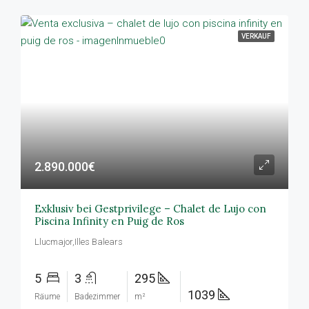
VERKAUF
2.890.000€
Exklusiv bei Gestprivilege – Chalet de Lujo con
Piscina Infinity en Puig de Ros
Llucmajor,Illes Balears
5
3
295
1039
Räume
Badezimmer
m²