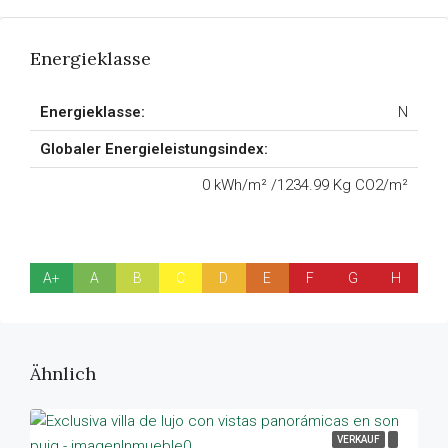
Energieklasse
Energieklasse:
N
Globaler Energieleistungsindex:
0 kWh/m² /1234.99 Kg CO2/m²
A+
A
B
C
D
E
F
G
H
Ähnlich
VERKAUF