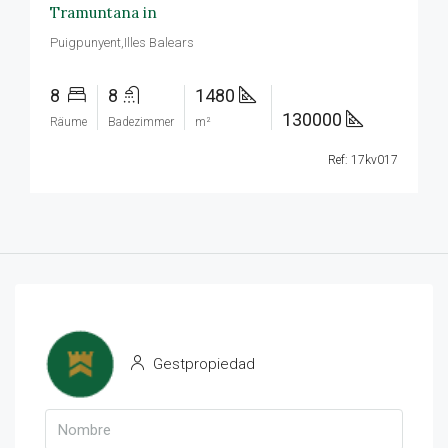
Tramuntana in
Puigpunyent,Illes Balears
8
8
1480
130000
Räume
Badezimmer
m²
Ref: 17kv017
Gestpropiedad