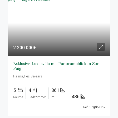
2.200.000€
Exklusive Luxusvilla mit Panoramablick in Son
Puig
Palma,Illes Balears
5
4
361
486
Räume
Badezimmer
m²
Ref: 17gekv028