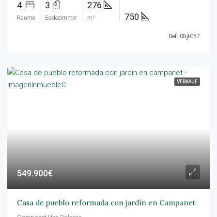
4
3
276
750
Räume
Badezimmer
m²
Ref: 08jt057
VERKAUF
549.900€
Casa de pueblo reformada con jardín en Campanet