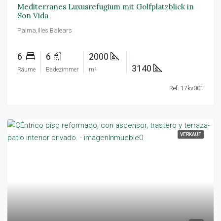
Mediterranes Luxusrefugium mit Golfplatzblick in
Son Vida
Palma,Illes Balears
6
6
2000
3140
Räume
Badezimmer
m²
Ref: 17kv001
VERKAUF