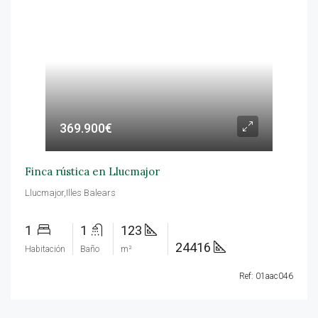
369.900€
Finca rústica en Llucmajor
Llucmajor,Illes Balears
1
1
123
24416
Habitación
Baño
m²
Ref: 01aac046