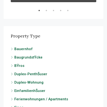
Property Type
Bauernhof
BaugrundstŸcke
BŸros
Duplex-PenthŠuser
Duplex-Wohnung
EinfamilienhŠuser
Ferienwohnungen / Apartments