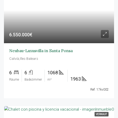
6.550.000€
Neubau-Luxusvilla in Santa Ponsa
Calvià,Illes Balears
6
6
1068
1963
Räume
Badezimmer
m²
Ref: 17kv002
VERKAUF