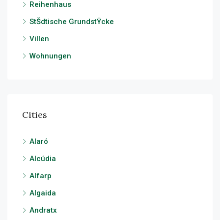
Reihenhaus
StŠdtische GrundstŸcke
Villen
Wohnungen
Cities
Alaró
Alcúdia
Alfarp
Algaida
Andratx