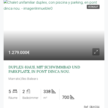
VERKAUF
1.279.000€
DUPLEX-HAUS, MIT SCHWIMMBAD UND
PARKPLATZ, IN PONT DINCA NOU.
Marratxí,Illes Balears
5
2
338
700
Räume
Badezimmer
m²
Ref: 08jt034