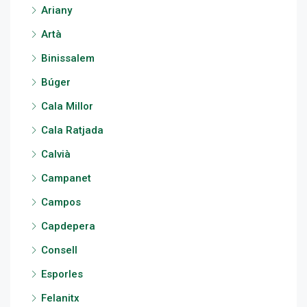
Ariany
Artà
Binissalem
Búger
Cala Millor
Cala Ratjada
Calvià
Campanet
Campos
Capdepera
Consell
Esporles
Felanitx