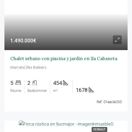
1.490.000€
Chalet urbano con piscina y jardín en Sa Cabaneta
Marratxí,Illes Balears
5
2
454
1678
Räume
Badezimmer
m²
Ref: 01aacla033
VERKAUF