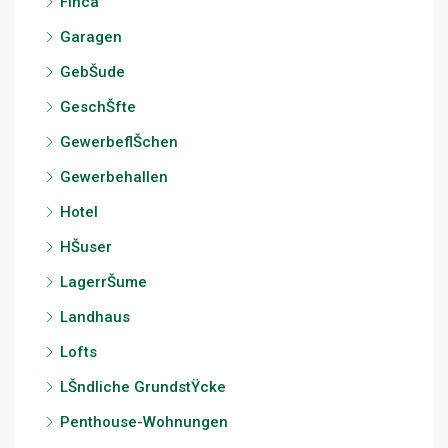
Finca
Garagen
GebŠude
GeschŠfte
GewerbeflŠchen
Gewerbehallen
Hotel
HŠuser
LagerrŠume
Landhaus
Lofts
LŠndliche GrundstŸcke
Penthouse-Wohnungen