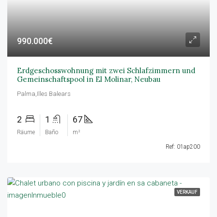
990.000€
Erdgeschosswohnung mit zwei Schlafzimmern und
Gemeinschaftspool in El Molinar, Neubau
Palma,Illes Balears
2
1
67
Räume
Baño
m²
Ref: 01ap200
VERKAUF