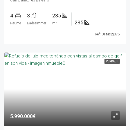
Campanet,Illes Balears
4
3
235
235
Räume
Badezimmer
m²
Ref: 01aacjg075
VERKAUF
5.990.000€