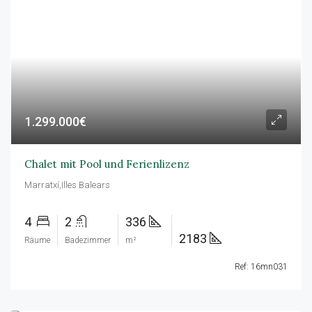
1.299.000€
Chalet mit Pool und Ferienlizenz
Marratxí,Illes Balears
4
2
336
2183
Räume
Badezimmer
m²
Ref: 16mn031