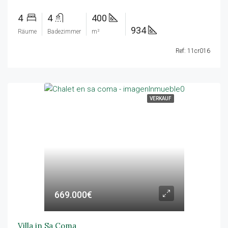
4
4
400
934
Räume
Badezimmer
m²
Ref: 11cr016
VERKAUF
669.000€
Villa in Sa Coma