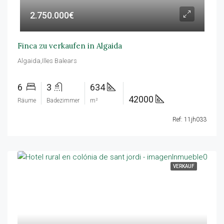
2.750.000€
Finca zu verkaufen in Algaida
Algaida,Illes Balears
6
3
634
42000
Räume
Badezimmer
m²
Ref: 11jh033
VERKAUF