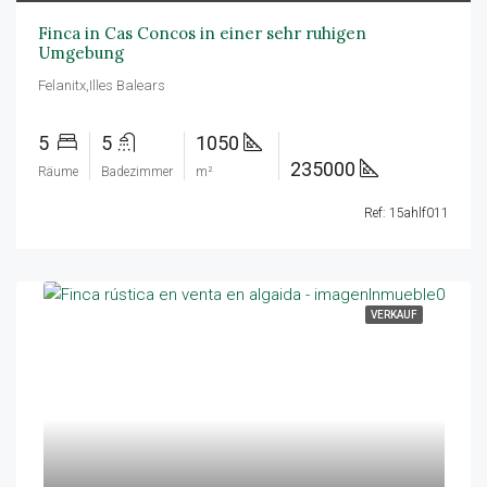
Finca in Cas Concos in einer sehr ruhigen
Umgebung
Felanitx,Illes Balears
5
5
1050
235000
Räume
Badezimmer
m²
Ref: 15ahlf011
VERKAUF