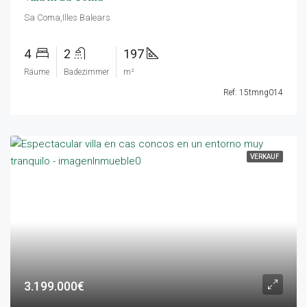
Sa Coma,Illes Balears
4
2
197
Räume
Badezimmer
m²
Ref: 15tmng014
VERKAUF
3.199.000€