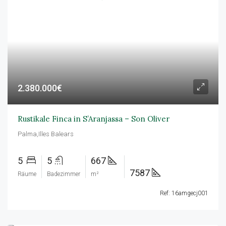
2.380.000€
Rustikale Finca in S’Aranjassa – Son Oliver
Palma,Illes Balears
5
5
667
7587
Räume
Badezimmer
m²
Ref: 16amgecj001