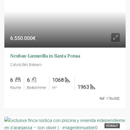
6.550.000€
Neubau-Luxusvilla in Santa Ponsa
Calvià,Illes Balears
6
6
1068
1963
Räume
Badezimmer
m²
Ref: 17kv002
VERKAUF