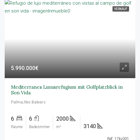
VERKAUF
5.990.000€
Mediterranes Luxusrefugium mit Golfplatzblick in
Son Vida
Palma,Illes Balears
6
6
2000
3140
Räume
Badezimmer
m²
Ref: 17kv001