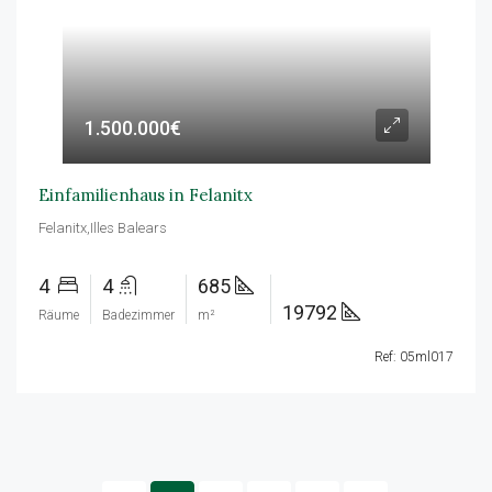
1.500.000€
Einfamilienhaus in Felanitx
Felanitx,Illes Balears
4
4
685
19792
Räume
Badezimmer
m²
Ref: 05ml017