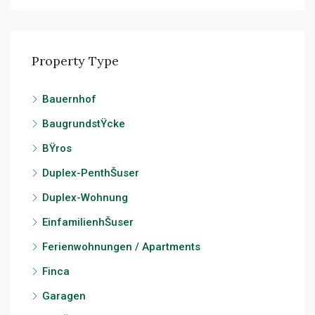
Property Type
Bauernhof
BaugrundstŸcke
BŸros
Duplex-PenthŠuser
Duplex-Wohnung
EinfamilienhŠuser
Ferienwohnungen / Apartments
Finca
Garagen