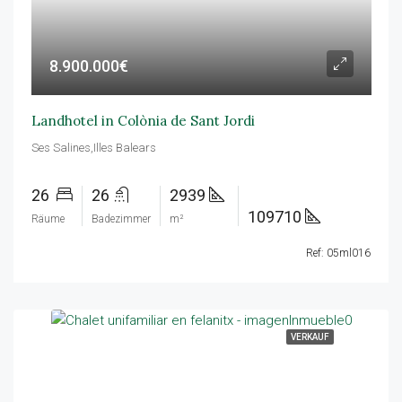
8.900.000€
Landhotel in Colònia de Sant Jordi
Ses Salines,Illes Balears
26
26
2939
109710
Räume
Badezimmer
m²
Ref: 05ml016
VERKAUF