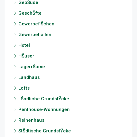
GebŠude
GeschŠfte
GewerbeflŠchen
Gewerbehallen
Hotel
HŠuser
LagerrŠume
Landhaus
Lofts
LŠndliche GrundstŸcke
Penthouse-Wohnungen
Reihenhaus
StŠdtische GrundstŸcke