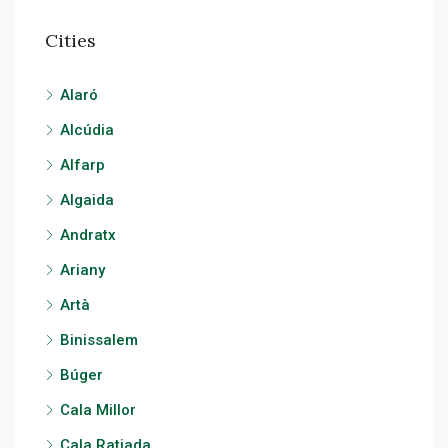
Cities
Alaró
Alcúdia
Alfarp
Algaida
Andratx
Ariany
Artà
Binissalem
Búger
Cala Millor
Cala Ratjada