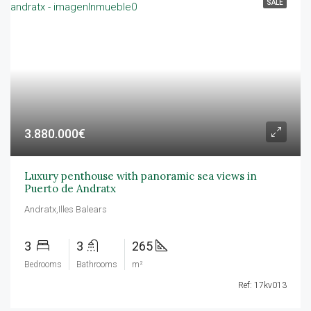
SALE
3.880.000€
Luxury penthouse with panoramic sea views in
Puerto de Andratx
Andratx,Illes Balears
3
3
265
Bedrooms
Bathrooms
m²
Ref: 17kv013