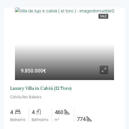
SALE
9.850.000€
Luxury Villa in Calvià (El Toro)
Calvià,Illes Balears
4
4
460
774
Bedrooms
Bathrooms
m²