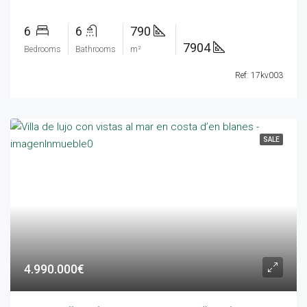
6
6
790
7904
Bedrooms
Bathrooms
m²
Ref: 17kv003
SALE
4.990.000€