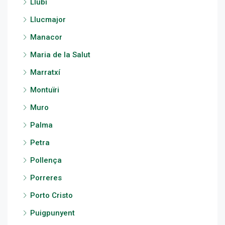
Llubí
Llucmajor
Manacor
Maria de la Salut
Marratxí
Montuïri
Muro
Palma
Petra
Pollença
Porreres
Porto Cristo
Puigpunyent