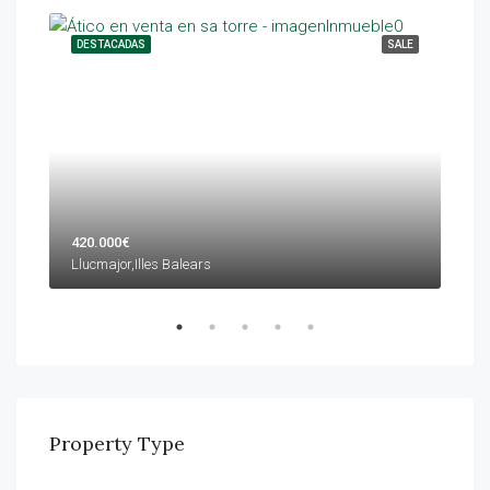
NTAL
DESTACADAS
SALE
DES
420.000€
599
Llucmajor,Illes Balears
Palm
Property Type