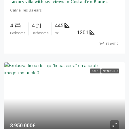
Luxury villa with sea views in Costa d’en Blanes
Calvià,Illes Balears
4
4
445
1301
Bedrooms
Bathrooms
m²
Ref: 17kv012
SALE
NEW BUILD
3.950.000€