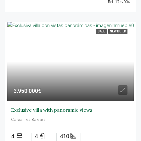
Ref: 17kv004
SALE
NEW BUILD
3.950.000€
Exclusive villa with panoramic views
Calvià,Illes Balears
4
4
410