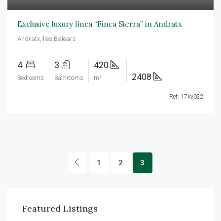
Exclusive luxury finca “Finca Sierra” in Andratx
Andratx,Illes Balears
4
3
420
2408
Bedrooms
Bathrooms
m²
Ref: 17kv022
1
2
3
Featured Listings