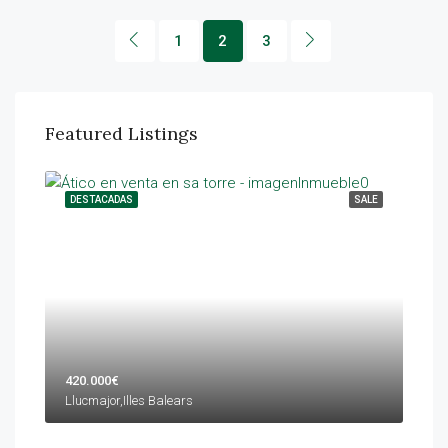
1
2
3
Featured Listings
NTAL
DESTACADAS
SALE
DES
420.000€
599
Llucmajor,Illes Balears
Palm