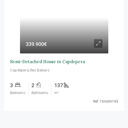
339.900€
Semi-Detached House in Capdepera
Capdepera,Illes Balears
3
2
137
Bedrooms
Bathrooms
m²
Ref: 15nstm143