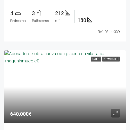
4
3
212
180
Bedrooms
Bathrooms
m²
Ref: 02jmr039
SALE
NEW BUILD
640.000€