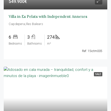
549.900€
Villa in Es Pelats with Independent Annexes
Capdepera,Illes Balears
6
3
274
Bedrooms
Bathrooms
m²
Ref: 15ictm005
SALE