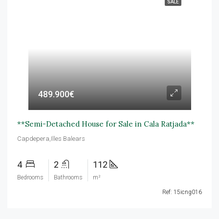
SALE
489.900€
**Semi-Detached House for Sale in Cala Ratjada**
Capdepera,Illes Balears
4
2
112
Bedrooms
Bathrooms
m²
Ref: 15icng016