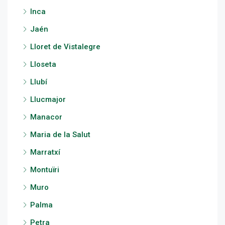
Inca
Jaén
Lloret de Vistalegre
Lloseta
Llubí
Llucmajor
Manacor
Maria de la Salut
Marratxí
Montuïri
Muro
Palma
Petra