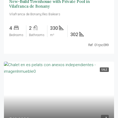
New-Build Townhouse with Private Pool in
Vilafranca de Bonany
Vilafranca de Bonany,Illes Balears
4
2
330
302
Bedrooms
Bathrooms
m²
Ref: 01rjsc099
SALE