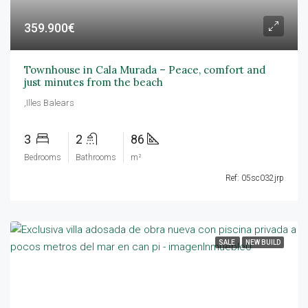
359.900€
Townhouse in Cala Murada – Peace, comfort and
just minutes from the beach
,Illes Balears
3
2
86
Bedrooms
Bathrooms
m²
Ref: 05sc032jrp
SALE
NEW BUILD