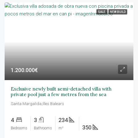
SALE
NEW BUILD
1.200.000€
Exclusive newly built semi-detached villa with
private pool just a few metres from the sea
Santa Margalida,Illes Balears
4
3
234
350
Bedrooms
Bathrooms
m²