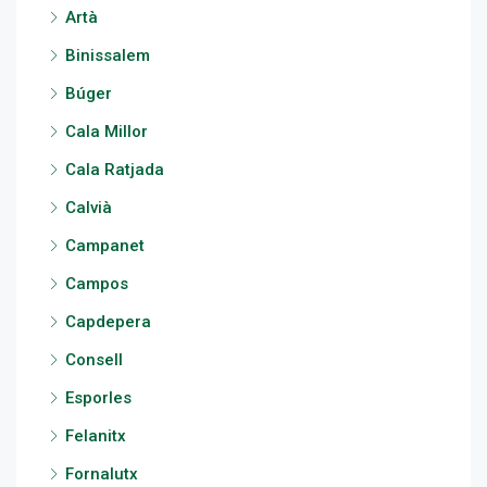
Artà
Binissalem
Búger
Cala Millor
Cala Ratjada
Calvià
Campanet
Campos
Capdepera
Consell
Esporles
Felanitx
Fornalutx