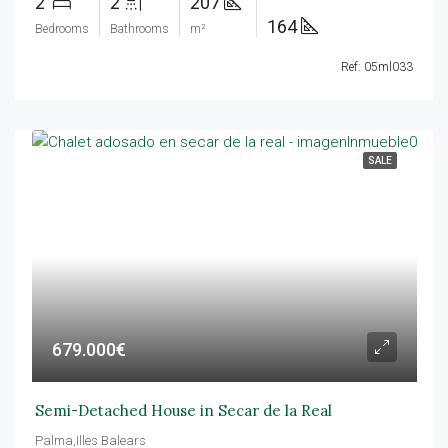
2
2
207
164
Bedrooms
Bathrooms
m²
Ref: 05ml033
SALE
679.000€
Semi-Detached House in Secar de la Real
Palma,Illes Balears