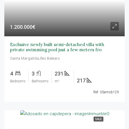
1.200.000€
Exclusive newly built semi-detached villa with
private swimming pool just a few meters fro
Santa Margalida,Illes Balears
4
3
231
217
Bedrooms
Bathrooms
m²
Ref: 03amsb129
SALE