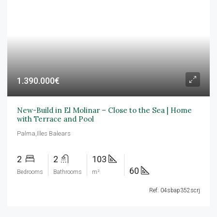
1.390.000€
New-Build in El Molinar – Close to the Sea | Home
with Terrace and Pool
Palma,Illes Balears
2
2
103
60
Bedrooms
Bathrooms
m²
Ref: 04sbap352scrj