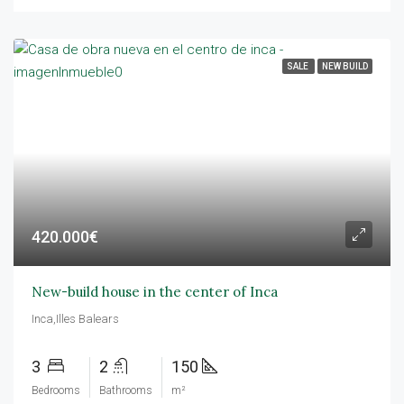
SALE
NEW BUILD
420.000€
New-build house in the center of Inca
Inca,Illes Balears
3
2
150
Bedrooms
Bathrooms
m²