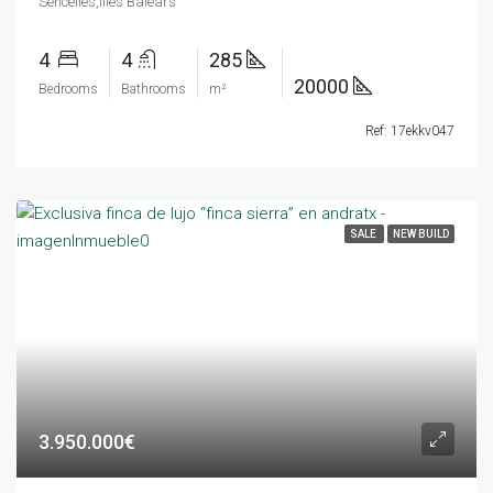
Sencelles,Illes Balears
4
4
285
20000
Bedrooms
Bathrooms
m²
Ref: 17ekkv047
SALE
NEW BUILD
3.950.000€