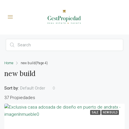
Home
new build
(Page 4)
new build
Sort by:
Default Order
37 Propiedades
SALE
NEW BUILD