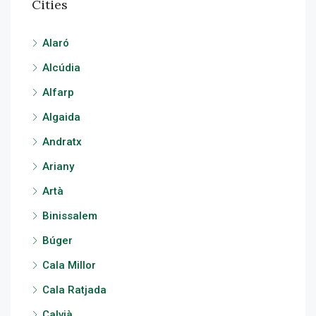
Cities
Alaró
Alcúdia
Alfarp
Algaida
Andratx
Ariany
Artà
Binissalem
Búger
Cala Millor
Cala Ratjada
Calvià