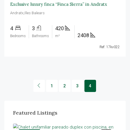
Exclusive luxury finca “Finca Sierra” in Andratx
Andratx,Illes Balears
4
3
420
2408
Bedrooms
Bathrooms
m²
Ref: 17kv022
1
2
3
4
Featured Listings