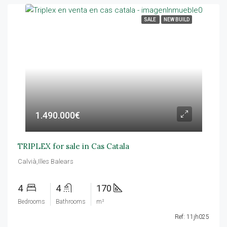
SALE
NEW BUILD
1.490.000€
TRIPLEX for sale in Cas Catala
Calvià,Illes Balears
4
4
170
Bedrooms
Bathrooms
m²
Ref: 11jh025