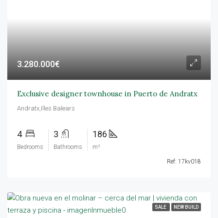
3.280.000€
Exclusive designer townhouse in Puerto de Andratx
Andratx,Illes Balears
4
3
186
Bedrooms
Bathrooms
m²
Ref: 17kv018
SALE
NEW BUILD