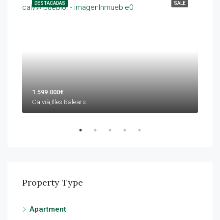
NTAL
DESTACADAS
SALE
DES
1.599.000€
420
Calvià,Illes Balears
Lluc
Property Type
Apartment