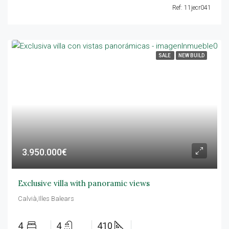
Ref: 11jecr041
SALE
NEW BUILD
3.950.000€
Exclusive villa with panoramic views
Calvià,Illes Balears
4
4
410