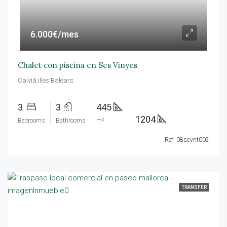
6.000€/mes
Chalet con piscina en Ses Vinyes
Calvià,Illes Balears
3
3
445
1204
Bedrooms
Bathrooms
m²
Ref: 08scvnt002
TRANSFER