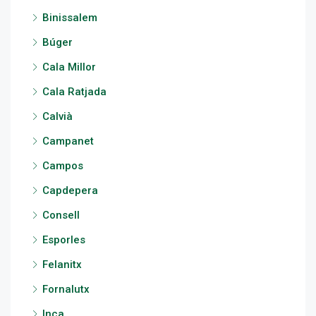
Binissalem
Búger
Cala Millor
Cala Ratjada
Calvià
Campanet
Campos
Capdepera
Consell
Esporles
Felanitx
Fornalutx
Inca