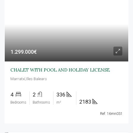
1.299.000€
CHALET WITH POOL AND HOLIDAY LICENSE
Marratxí,Illes Balears
4
2
336
2183
Bedrooms
Bathrooms
m²
Ref: 16mn031