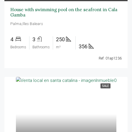
House with swimming pool on the seafront in Cala
Gamba
Palma,Illes Balears
4
3
250
356
Bedrooms
Bathrooms
m²
Ref: 01ap1236
SALE