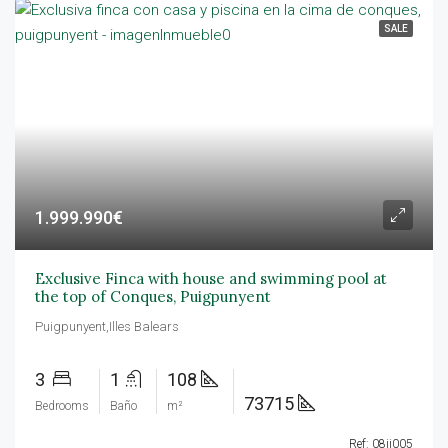
SALE
1.999.990€
Exclusive Finca with house and swimming pool at
the top of Conques, Puigpunyent
Puigpunyent,Illes Balears
3
1
108
73715
Bedrooms
Baño
m²
Ref: 08jj005