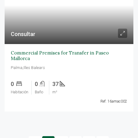
Consultar
Commercial Premises for Transfer in Paseo
Mallorca
Palma,Illes Balears
0
0
37
Habitación
Baño
m²
Ref: 16amac002