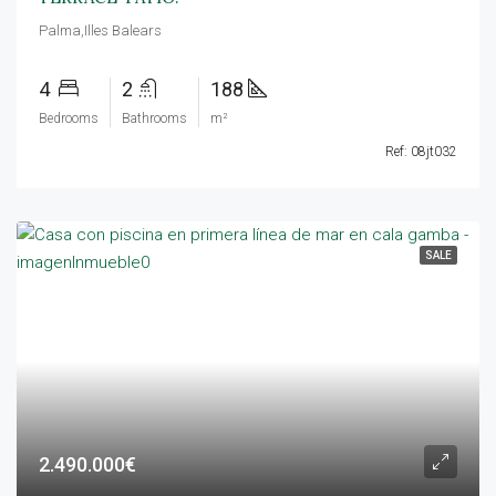
Palma,Illes Balears
4
2
188
Bedrooms
Bathrooms
m²
Ref: 08jt032
SALE
2.490.000€