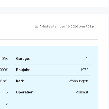
Aktualisiert am Juni 16, 2026 beim 7:28 p.m.
jr063
Garage:
1
.000€
Baujahr:
1972
6 m²
Kerl:
Wohnungen
6
Operation:
Verkauf
3