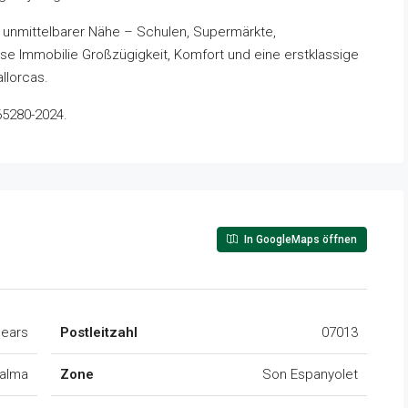
n unmittelbarer Nähe – Schulen, Supermärkte,
ese Immobilie Großzügigkeit, Komfort und eine erstklassige
llorcas.
65280-2024.
In GoogleMaps öffnen
lears
Postleitzahl
07013
alma
Zone
Son Espanyolet