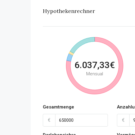
Hypothekenrechner
6.037,33€
Mensual
Gesamtmenge
Anzahl
€
€
Darlehensjahre
Vermög