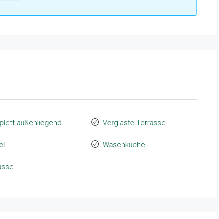
lett außenliegend
Verglaste Terrasse
el
Waschküche
asse