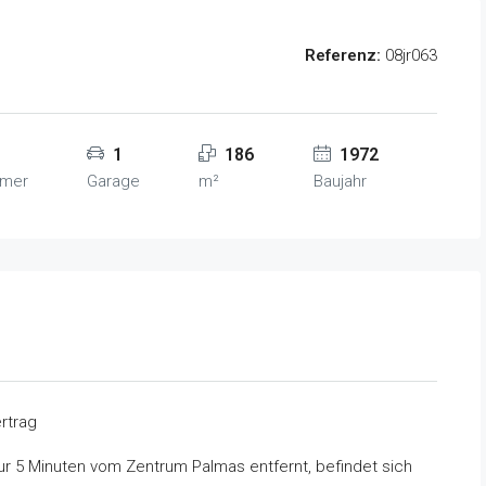
Referenz:
08jr063
1
186
1972
mer
Garage
m²
Baujahr
rtrag
r 5 Minuten vom Zentrum Palmas entfernt, befindet sich