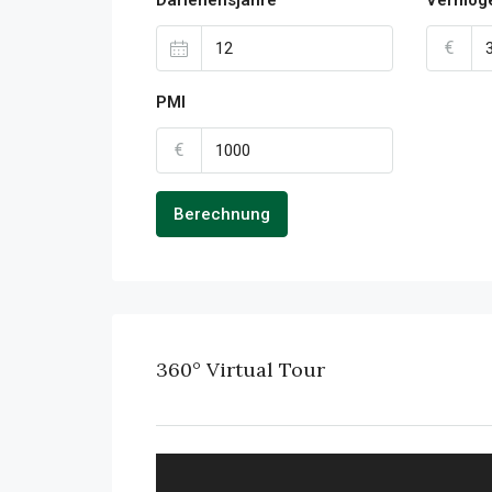
€
PMI
€
Berechnung
360° Virtual Tour
FULL SCREEN