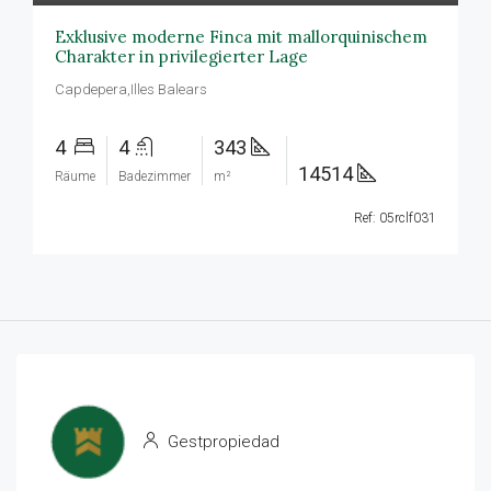
Exklusive moderne Finca mit mallorquinischem
Charakter in privilegierter Lage
Capdepera,Illes Balears
4
4
343
14514
Räume
Badezimmer
m²
Ref: 05rclf031
Gestpropiedad