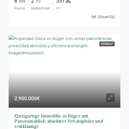
6
2
331
Räume
Badezimmer
m²
Ref: 05rcah034
VERKAUF
2.900.000€
Einzigartige Immobilie in Búger mit
Panoramablick, absoluter Privatsphäre und
erstklassige