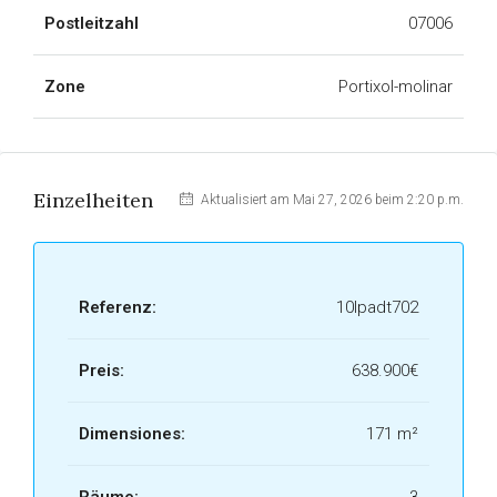
Postleitzahl
07006
Zone
Portixol-molinar
Einzelheiten
Aktualisiert am Mai 27, 2026 beim 2:20 p.m.
Referenz:
10lpadt702
Preis:
638.900€
Dimensiones:
171 m²