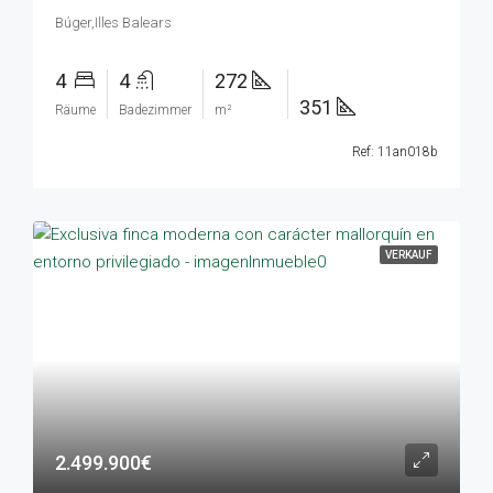
Búger,Illes Balears
4
4
272
351
Räume
Badezimmer
m²
Ref: 11an018b
VERKAUF
2.499.900€