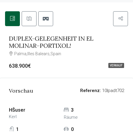
DUPLEX-GELEGENHEIT IN EL
MOLINAR–PORTIXOL!
Palma,Illes Balears,Spain
638.900€
VERKAUF
Vorschau
Referenz:
10lpadt702
HŠuser
3
Kerl
Räume
1
0