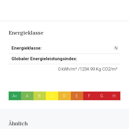
Energieklasse
Energieklasse:
N
Globaler Energieleistungsindex:
0 kWh/m² /1234.99 Kg CO2/m²
A+
A
B
C
D
E
F
G
H
Ähnlich