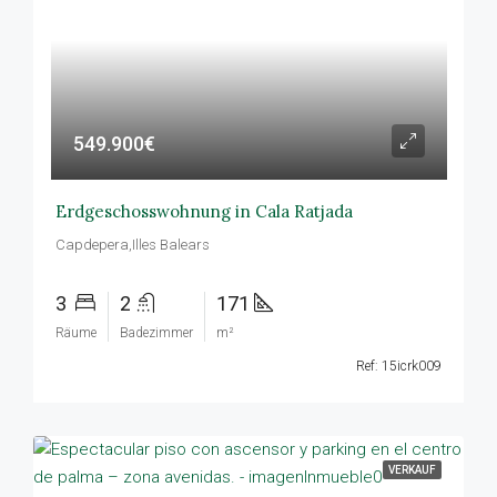
549.900€
Erdgeschosswohnung in Cala Ratjada
Capdepera,Illes Balears
3
2
171
Räume
Badezimmer
m²
Ref: 15icrk009
VERKAUF