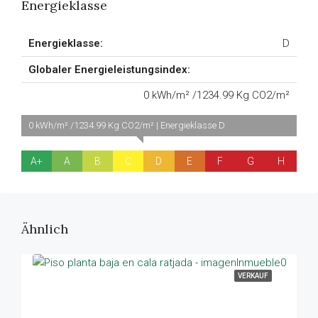
Energieklasse
Energieklasse:
D
Globaler Energieleistungsindex:
0 kWh/m² /1234.99 Kg CO2/m²
0 kWh/m² /1234.99 Kg CO2/m² | Energieklasse D
A+
A
B
C
D
E
F
G
H
Ähnlich
VERKAUF