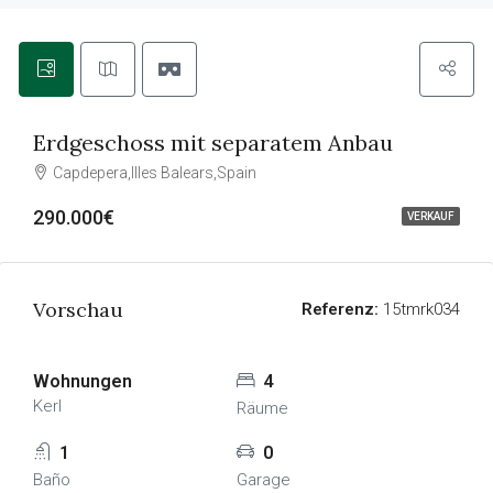
Erdgeschoss mit separatem Anbau
Capdepera,Illes Balears,Spain
290.000€
VERKAUF
Vorschau
Referenz:
15tmrk034
Wohnungen
4
Kerl
Räume
1
0
Baño
Garage