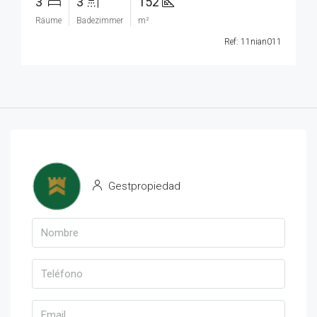
3
3
152
Räume
Badezimmer
m²
Ref: 11nian011
Gestpropiedad