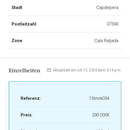
Stadt
Capdepera
Postleitzahl
07590
Zone
Cala Ratjada
Einzelheiten
Aktualisiert am Juli 15, 2026 beim 3:14 p.m.
Referenz:
15tmrk034
Preis:
290.000€