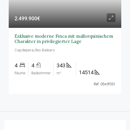
2.499.900€
Exklusive moderne Finca mit mallorquinischem
Charakter in privilegierter Lage
Capdepera,Illes Balears
4
4
343
14514
Räume
Badezimmer
m²
Ref: 05rclf031