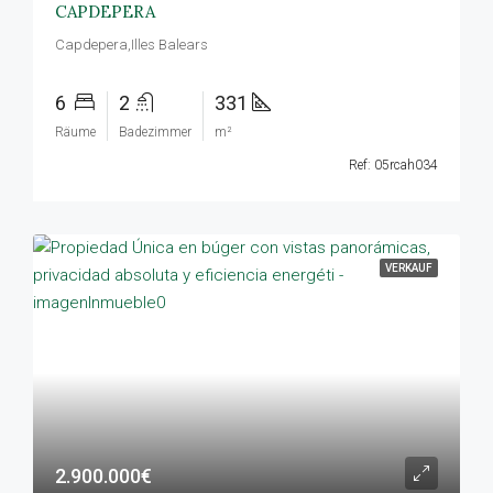
CAPDEPERA
Capdepera,Illes Balears
6
2
331
Räume
Badezimmer
m²
Ref: 05rcah034
VERKAUF
2.900.000€