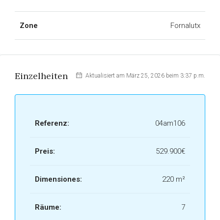
Zone
Fornalutx
Einzelheiten
Aktualisiert am März 25, 2026 beim 3:37 p.m.
Referenz:
04am106
Preis:
529.900€
Dimensiones:
220 m²
Räume:
7