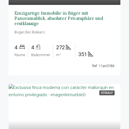
Einzigartige Immobilie in Búger mit
Panoramablick, absoluter Privatsphäre und
erstklassige
Búger,Illes Balears
4
4
272
351
Räume
Badezimmer
m²
Ref: 11an018b
VERKAUF