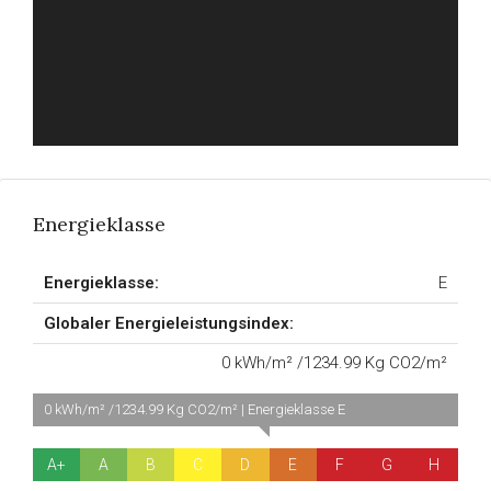
Energieklasse
Energieklasse:
E
Globaler Energieleistungsindex:
0 kWh/m² /1234.99 Kg CO2/m²
0 kWh/m² /1234.99 Kg CO2/m² | Energieklasse E
A+
A
B
C
D
E
F
G
H