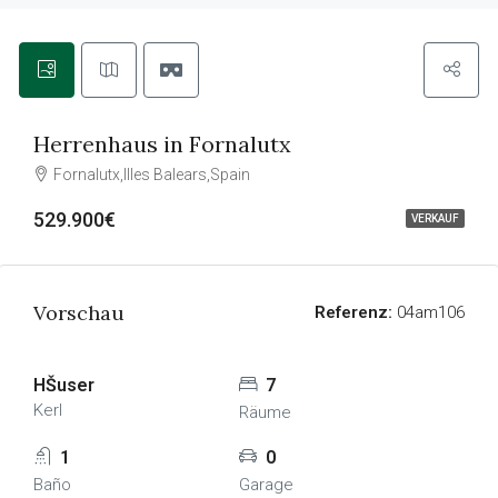
Herrenhaus in Fornalutx
Fornalutx,Illes Balears,Spain
529.900€
VERKAUF
Vorschau
Referenz:
04am106
HŠuser
7
Kerl
Räume
1
0
Baño
Garage