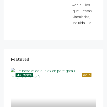
web a los
que están
vinculadas,
incluida la
Featured
ILER
DESTACADAS
VENTA
DES