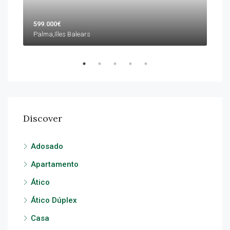
599.000€
1.5
Palma,Illes Balears
Calv
Discover
Adosado
Apartamento
Ático
Ático Dúplex
Casa